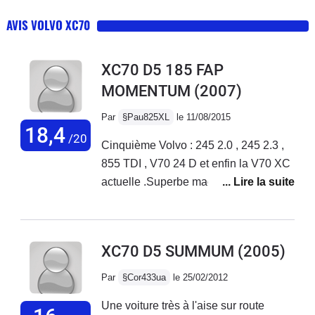
AVIS VOLVO XC70
XC70 D5 185 FAP
MOMENTUM
(2007)
Par
§Pau825XL
le 11/08/2015
18,4
/20
Cinquième Volvo : 245 2.0 , 245 2.3 ,
855 TDI , V70 24 D et enfin la V70 XC
actuelle .Superbe machine , dans
l'esprit des séries 200 , 700 , 900 :
sécutité passive et active .Voiture
lumineuse (surface vitrée énorme) ,
XC70 D5 SUMMUM
(2005)
rayon de braquage enfin correct par
rapport aux V 70 non XC250000 km ,
Par
§Cor433ua
le 25/02/2012
pas de panne .Consommation entre 7
Une voiture très à l'aise sur route
et 8l/100km.Confort des sièges au top