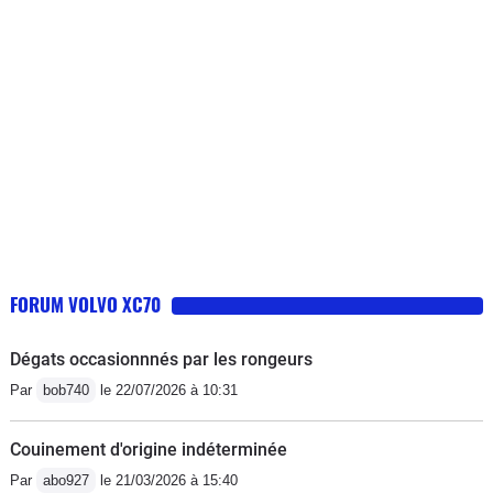
roues motrices. En pente de 25°, la
transmission AWD est tés appréciable.
Son sur élèvement, permet d'éviter pas
mal de défaut de la route, comme les
trottoirs...
FORUM VOLVO XC70
Dégats occasionnnés par les rongeurs
Par
bob740
le 22/07/2026 à 10:31
Couinement d'origine indéterminée
Par
abo927
le 21/03/2026 à 15:40