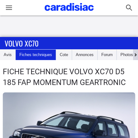
Connexion / Inscription
VOLVO XC70
Accueil
Avis
Fiches techniques
Cote
Annonces
Forum
Photos
Actu
FICHE TECHNIQUE VOLVO XC70
D5
Essais
185 FAP MOMENTUM GEARTRONIC
Guide
d'achat
Electriques
Utilitaires