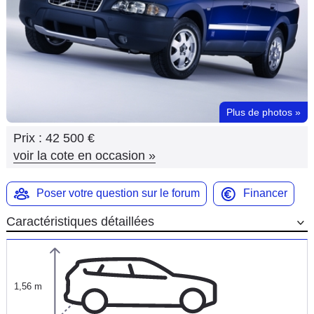
Flottes
Auto
Services
Forum
Plus de photos
»
Prix :
42 500 €
Moto
voir la cote en occasion
»
Marques
Poser votre question sur le forum
Financer
Caractéristiques détaillées
1,56 m