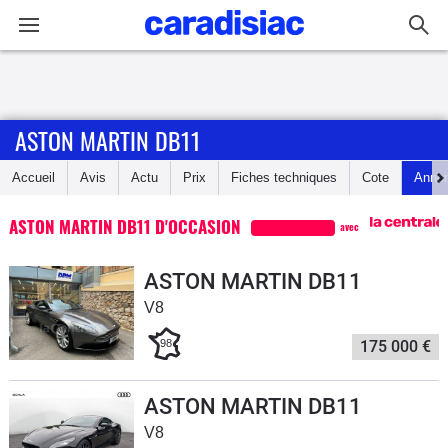
Connexion / Inscription
ASTON MARTIN DB11
Accueil
Accueil
Avis
Actu
Prix
Fiches techniques
Cote
Anno
Actu
ASTON MARTIN DB11 D'OCCASION
avec
Essais
ASTON MARTIN DB11
Guide
V8
d'achat
98
175 000 €
Electriques
ASTON MARTIN DB11
Utilitaires
V8