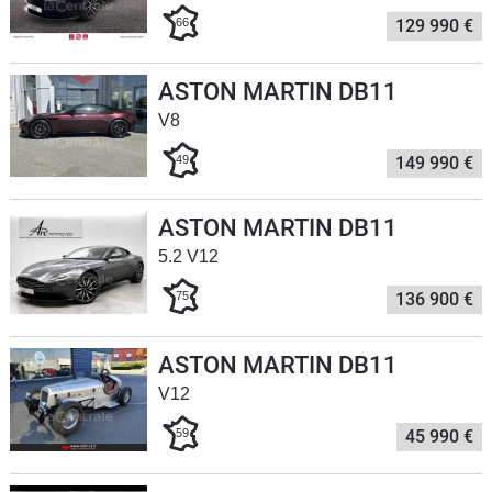
66
129 990 €
Flottes
Auto
ASTON MARTIN DB11
Services
V8
49
149 990 €
Forum
Moto
ASTON MARTIN DB11
5.2 V12
Marques
75
136 900 €
ASTON MARTIN DB11
V12
59
45 990 €