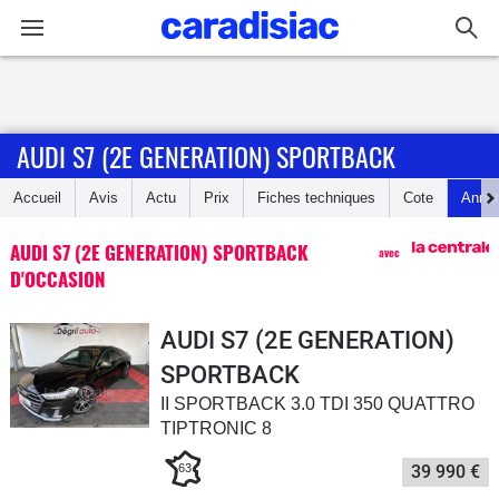
Connexion / Inscription
AUDI S7 (2E GENERATION) SPORTBACK
Accueil
Accueil
Avis
Actu
Prix
Fiches techniques
Cote
Anno
Actu
AUDI S7 (2E GENERATION) SPORTBACK
avec
Essais
D'OCCASION
Guide
AUDI S7 (2E GENERATION)
d'achat
SPORTBACK
II SPORTBACK 3.0 TDI 350 QUATTRO
Electriques
TIPTRONIC 8
Utilitaires
63
39 990 €