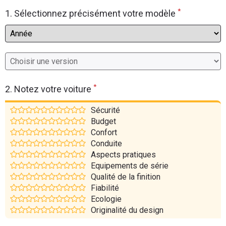
*
Flottes
1. Sélectionnez précisément votre modèle
Auto
Services
Forum
*
2. Notez votre voiture
Moto
Sécurité
Budget
Marques
Confort
Conduite
Aspects pratiques
Equipements de série
Qualité de la finition
Fiabilité
Ecologie
Originalité du design