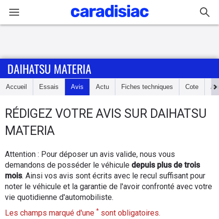
Connexion / Inscription
DAIHATSU MATERIA
Accueil
Accueil
Essais
Avis
Actu
Fiches techniques
Cote
An
Actu
RÉDIGEZ
VOTRE AVIS SUR
DAIHATSU
Essais
MATERIA
Guide
Attention : Pour déposer un avis valide, nous vous
d'achat
demandons de posséder le véhicule
depuis plus de trois
mois
. Ainsi vos avis sont écrits avec le recul suffisant pour
Electriques
noter le véhicule et la garantie de l'avoir confronté avec votre
vie quotidienne d'automobiliste.
Utilitaires
*
Les champs marqué d'une
sont obligatoires.