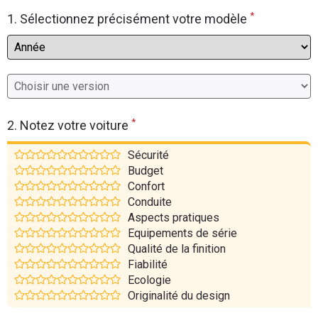
*
Flottes
1. Sélectionnez précisément votre modèle
Auto
Services
Forum
*
2. Notez votre voiture
Moto
Sécurité
Budget
Marques
Confort
Conduite
Aspects pratiques
Equipements de série
Qualité de la finition
Fiabilité
Ecologie
Originalité du design