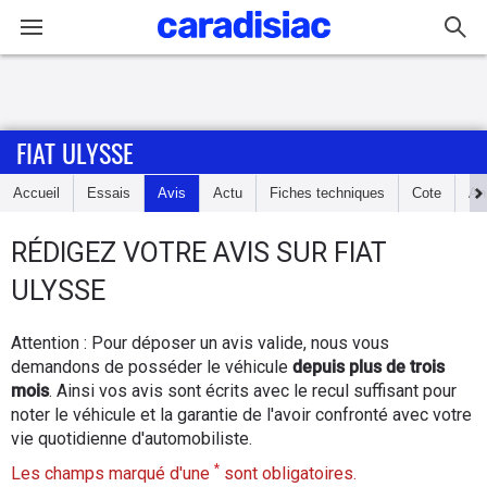
Connexion / Inscription
FIAT ULYSSE
Accueil
Accueil
Essais
Avis
Actu
Fiches techniques
Cote
An
Actu
RÉDIGEZ
VOTRE AVIS SUR
FIAT
Essais
ULYSSE
Guide
Attention : Pour déposer un avis valide, nous vous
d'achat
demandons de posséder le véhicule
depuis plus de trois
mois
. Ainsi vos avis sont écrits avec le recul suffisant pour
Electriques
noter le véhicule et la garantie de l'avoir confronté avec votre
vie quotidienne d'automobiliste.
Utilitaires
*
Les champs marqué d'une
sont obligatoires.