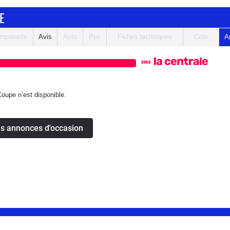
E
mparatifs
Avis
Actu
Prix
Fiches techniques
Cote
A
avec
upe n’est disponible.
es annonces d'occasion