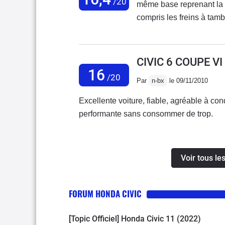
/20
même base reprenant la 
compris les freins à tam
( précision importante po
j'ai acheté à l'aveuglette
segments,ovalisation..).
CIVIC 6 COUPE VI
moins fiable chez la civic
16
/20
Par
n-bx
le 09/11/2010
230 000 km et roulait to
problème que je trainais
Excellente voiture, fiable, agréable à co
presque le même bas mot
performante sans consommer de trop.
Vtec.Si la voiture a été 
marque peu connue du gr
simplement hallucinant) 
Voir tous le
vtec est une machine à pl
gaiement et aller cherch
( elle en redemande mêm
FORUM HONDA CIVIC
longue selon moi,l'anci
D16Z6 était plus joueurs 
[Topic Officiel] Honda Civic 11 (2022)