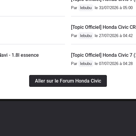
ue c'est une philosophie bien étrangère pour un
Par
lebubu
le 31/07/2026 à 05:00
 n'est pas disponible avant 4500 tours et il faut jouer
ment j'adore.Honda restant le premier motoriste au
ces sont encore un peu cher si vous vous fournissez
[Topic Officiel] Honda Civic C
st plus que raisonnable ( 100 000 km pour une
Par
lebubu
le 27/07/2026 à 04:42
uettes..)Sur ces modèles la vidange doit être régulière,
00/7000 km, c'est peu cher payer quand on pense que
avi - 1.8l essence
[Topic Officiel] Honda Civic 7
garder un bloc en pleine santé jusqu’à 300 000 km
Par
lebubu
le 07/07/2026 à 04:28
 peu mou et la voiture assez basse d'origine avec des
e plaira pas à ces dames.Le confort est bon, les
ès bien, l’habitabilité arrière excellente pour un coupé (
Aller sur le Forum Honda Civic
) et le coffre généreux, même si on ne peut ôter la
eaucoup de honda de l'époque cela reste un véhicule
faire si vous savez réaliser l'entretien courant (
lle est à surveiller sur les ailes arrières, et le coffre a
tendance à prendre l'eau. La sono d'origine est mauvaise
 ( format des hp en 16cm qui n'existe plus), ça reste
’équipement est minime, airbag,DA,centralisation, abs