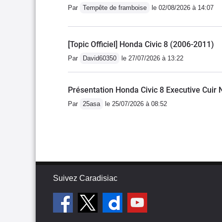
sur une bloc atmosphériq
Par
Tempête de framboise
le 02/08/2026 à 14:07
européen moyen, le couple
de la boite, personnelle
monde cependant les piè
[Topic Officiel] Honda Civic 8 (2006-2011)
chez eux. Mais l'usure e
Par
David60350
le 27/07/2026 à 13:22
distribution, pneus, plaq
je conseille tous les 50
Présentation Honda Civic 8 Executive Cuir N
ça peut vous assurer de 
Par
25asa
le 25/07/2026 à 08:52
passé.Le freinage est un
portières lourdes, elle n
plastiques vieillissent tr
identique à une compacte
"plage arrière".Comme b
passion, une excellente af
Suivez Caradisiac
vidanges, freins...)La roui
les joints fragiles et a 
et la changer est délicat
faisable avec du 16,5).L