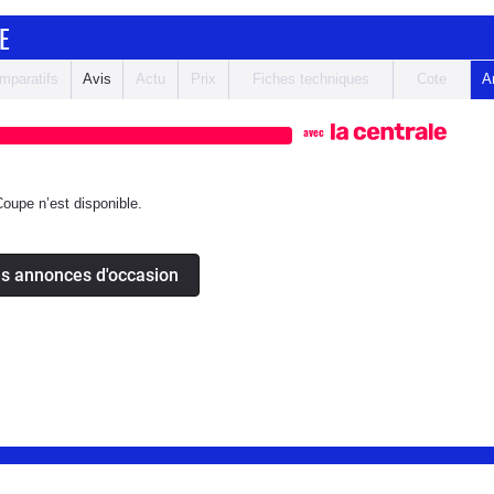
E
mparatifs
Avis
Actu
Prix
Fiches techniques
Cote
A
avec
upe n’est disponible.
es annonces d'occasion