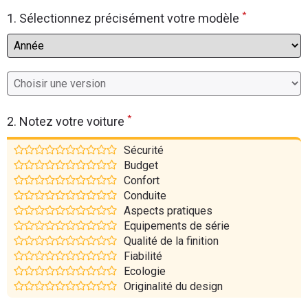
*
Flottes
1. Sélectionnez précisément votre modèle
Auto
Services
Forum
*
2. Notez votre voiture
Moto
Sécurité
Budget
Marques
Confort
Conduite
Aspects pratiques
Equipements de série
Qualité de la finition
Fiabilité
Ecologie
Originalité du design