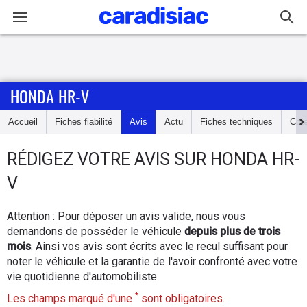
Connexion / Inscription
HONDA HR-V
Accueil
Accueil
Fiches fiabilité
Avis
Actu
Fiches techniques
Cot
Actu
RÉDIGEZ
VOTRE AVIS SUR
HONDA HR-
Essais
V
Guide
Attention : Pour déposer un avis valide, nous vous
d'achat
demandons de posséder le véhicule
depuis plus de trois
mois
. Ainsi vos avis sont écrits avec le recul suffisant pour
Electriques
noter le véhicule et la garantie de l'avoir confronté avec votre
vie quotidienne d'automobiliste.
Utilitaires
*
Les champs marqué d'une
sont obligatoires.