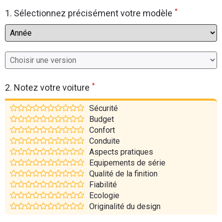
*
Flottes
1. Sélectionnez précisément votre modèle
Auto
Services
Forum
*
2. Notez votre voiture
Moto
Sécurité
Budget
Marques
Confort
Conduite
Aspects pratiques
Equipements de série
Qualité de la finition
Fiabilité
Ecologie
Originalité du design