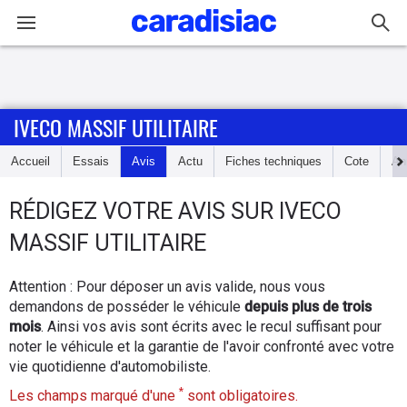
Connexion / Inscription
IVECO MASSIF UTILITAIRE
Accueil
Accueil
Essais
Avis
Actu
Fiches techniques
Cote
An
Actu
RÉDIGEZ
VOTRE AVIS SUR
IVECO
Essais
MASSIF UTILITAIRE
Guide
Attention : Pour déposer un avis valide, nous vous
d'achat
demandons de posséder le véhicule
depuis plus de trois
mois
. Ainsi vos avis sont écrits avec le recul suffisant pour
Electriques
noter le véhicule et la garantie de l'avoir confronté avec votre
vie quotidienne d'automobiliste.
Utilitaires
*
Les champs marqué d'une
sont obligatoires.