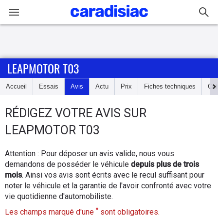
Connexion / Inscription
LEAPMOTOR T03
Accueil
Accueil
Essais
Avis
Actu
Prix
Fiches techniques
Cot
Actu
RÉDIGEZ
VOTRE AVIS SUR
Essais
LEAPMOTOR T03
Guide
Attention : Pour déposer un avis valide, nous vous
d'achat
demandons de posséder le véhicule
depuis plus de trois
mois
. Ainsi vos avis sont écrits avec le recul suffisant pour
Electriques
noter le véhicule et la garantie de l'avoir confronté avec votre
vie quotidienne d'automobiliste.
Utilitaires
*
Les champs marqué d'une
sont obligatoires.