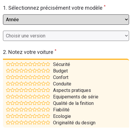
*
Flottes
1. Sélectionnez précisément votre modèle
Auto
Services
Forum
*
2. Notez votre voiture
Moto
Sécurité
Budget
Marques
Confort
Conduite
Aspects pratiques
Equipements de série
Qualité de la finition
Fiabilité
Ecologie
Originalité du design