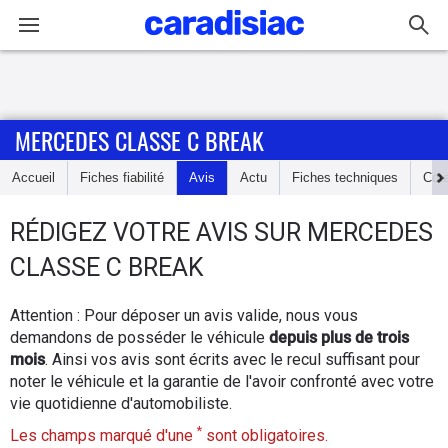
Connexion / Inscription
MERCEDES CLASSE C BREAK
Accueil
Accueil
Fiches fiabilité
Avis
Actu
Fiches techniques
Cot
Actu
RÉDIGEZ
VOTRE AVIS SUR
MERCEDES
Essais
CLASSE C BREAK
Guide
Attention : Pour déposer un avis valide, nous vous
d'achat
demandons de posséder le véhicule
depuis plus de trois
mois
. Ainsi vos avis sont écrits avec le recul suffisant pour
Electriques
noter le véhicule et la garantie de l'avoir confronté avec votre
vie quotidienne d'automobiliste.
Utilitaires
*
Les champs marqué d'une
sont obligatoires.