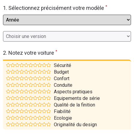
*
Flottes
1. Sélectionnez précisément votre modèle
Auto
Services
Forum
*
2. Notez votre voiture
Moto
Sécurité
Budget
Marques
Confort
Conduite
Aspects pratiques
Equipements de série
Qualité de la finition
Fiabilité
Ecologie
Originalité du design