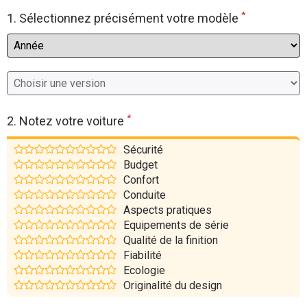
*
Flottes
1. Sélectionnez précisément votre modèle
Auto
Services
Forum
*
2. Notez votre voiture
Moto
Sécurité
Budget
Marques
Confort
Conduite
Aspects pratiques
Equipements de série
Qualité de la finition
Fiabilité
Ecologie
Originalité du design