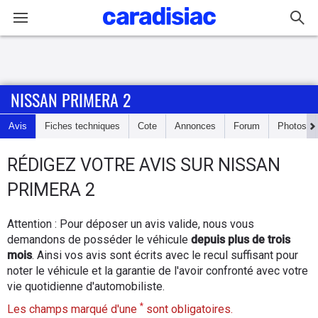
Connexion / Inscription
NISSAN PRIMERA 2
Accueil
Avis
Fiches techniques
Cote
Annonces
Forum
Photos
Actu
RÉDIGEZ
VOTRE AVIS SUR
NISSAN
Essais
PRIMERA 2
Guide
Attention : Pour déposer un avis valide, nous vous
d'achat
demandons de posséder le véhicule
depuis plus de trois
mois
. Ainsi vos avis sont écrits avec le recul suffisant pour
Electriques
noter le véhicule et la garantie de l'avoir confronté avec votre
vie quotidienne d'automobiliste.
Utilitaires
*
Les champs marqué d'une
sont obligatoires.