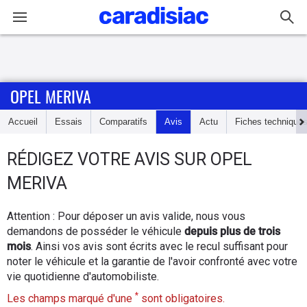
Connexion / Inscription
OPEL MERIVA
Accueil
Accueil
Essais
Comparatifs
Avis
Actu
Fiches technique
Actu
RÉDIGEZ
VOTRE AVIS SUR
OPEL
Essais
MERIVA
Guide
Attention : Pour déposer un avis valide, nous vous
d'achat
demandons de posséder le véhicule
depuis plus de trois
mois
. Ainsi vos avis sont écrits avec le recul suffisant pour
Electriques
noter le véhicule et la garantie de l'avoir confronté avec votre
vie quotidienne d'automobiliste.
Utilitaires
*
Les champs marqué d'une
sont obligatoires.