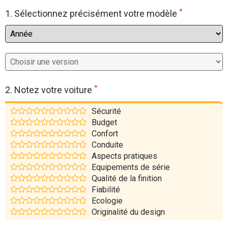
*
Flottes
1. Sélectionnez précisément votre modèle
Auto
Services
Forum
*
2. Notez votre voiture
Moto
Sécurité
Budget
Marques
Confort
Conduite
Aspects pratiques
Equipements de série
Qualité de la finition
Fiabilité
Ecologie
Originalité du design