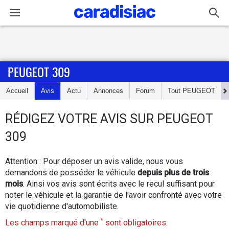
Connexion / Inscription
PEUGEOT 309
Accueil
Accueil
Avis
Actu
Annonces
Forum
Tout
PEUGEOT
Actu
RÉDIGEZ
VOTRE AVIS SUR
PEUGEOT
Essais
309
Guide
Attention : Pour déposer un avis valide, nous vous
d'achat
demandons de posséder le véhicule
depuis plus de trois
mois
. Ainsi vos avis sont écrits avec le recul suffisant pour
Electriques
noter le véhicule et la garantie de l'avoir confronté avec votre
vie quotidienne d'automobiliste.
Utilitaires
*
Les champs marqué d'une
sont obligatoires.