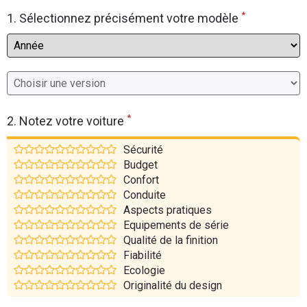
*
Flottes
1. Sélectionnez précisément votre modèle
Auto
Services
Forum
*
2. Notez votre voiture
Moto
Sécurité
Budget
Marques
Confort
Conduite
Aspects pratiques
Equipements de série
Qualité de la finition
Fiabilité
Ecologie
Originalité du design