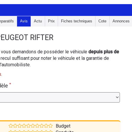
paratifs
Avis
Actu
Prix
Fiches techniques
Cote
Annonces
EUGEOT RIFTER
ous vous demandons de posséder le véhicule
depuis plus de
 recul suffisant pour noter le véhicule et la garantie de
d'automobiliste.
.
*
dèle
Budget