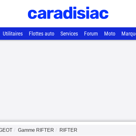
Utilitaires
Flottes auto
Services
Forum
Moto
Marqu
GEOT
Gamme
RIFTER
RIFTER