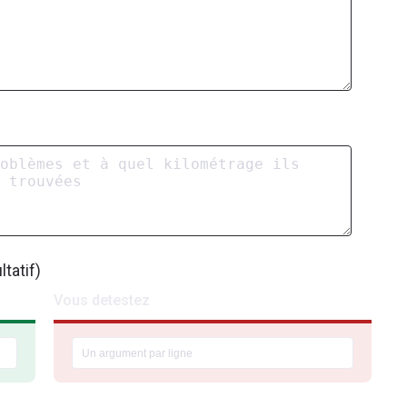
tatif)
Vous detestez