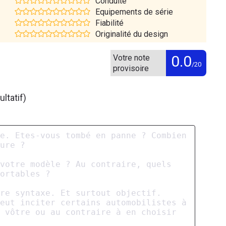
Conduite
Equipements de série
Fiabilité
Originalité du design
0.0
Votre note
/20
provisoire
ltatif)