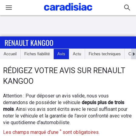
Connexion / Inscription
RENAULT KANGOO
Accueil
Accueil
Fiches fiabilité
Avis
Actu
Fiches techniques
Cot
Actu
RÉDIGEZ
VOTRE AVIS SUR
RENAULT
Essais
KANGOO
Guide
Attention : Pour déposer un avis valide, nous vous
d'achat
demandons de posséder le véhicule
depuis plus de trois
mois
. Ainsi vos avis sont écrits avec le recul suffisant pour
Electriques
noter le véhicule et la garantie de l'avoir confronté avec votre
vie quotidienne d'automobiliste.
Utilitaires
*
Les champs marqué d'une
sont obligatoires.