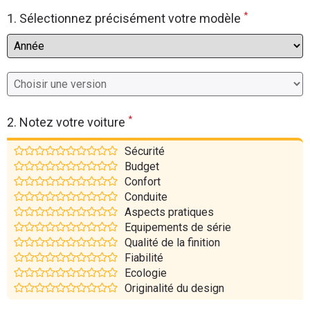
*
Flottes
1. Sélectionnez précisément votre modèle
Auto
Services
Forum
*
2. Notez votre voiture
Moto
Sécurité
Budget
Marques
Confort
Conduite
Aspects pratiques
Equipements de série
Qualité de la finition
Fiabilité
Ecologie
Originalité du design