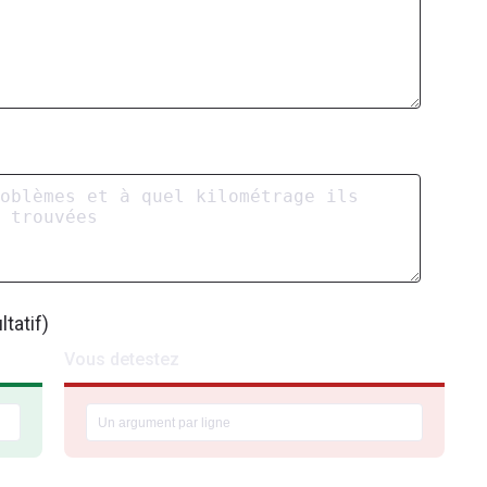
tatif)
Vous detestez