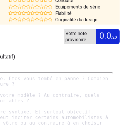
Conduite
Equipements de série
Fiabilité
Originalité du design
0.0
Votre note
/20
provisoire
ltatif)