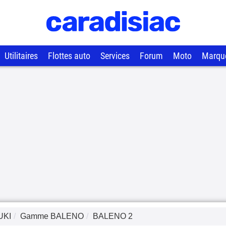
Utilitaires
Flottes auto
Services
Forum
Moto
Marqu
UKI
Gamme
BALENO
BALENO 2