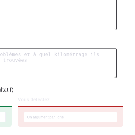
tatif)
Vous detestez