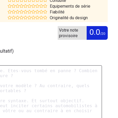
Conduite
Equipements de série
Fiabilité
Originalité du design
0.0
Votre note
/20
provisoire
ltatif)