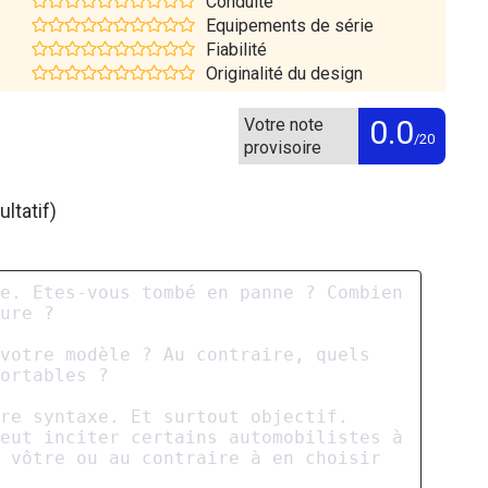
Conduite
Equipements de série
Fiabilité
Originalité du design
0.0
Votre note
/20
provisoire
ltatif)