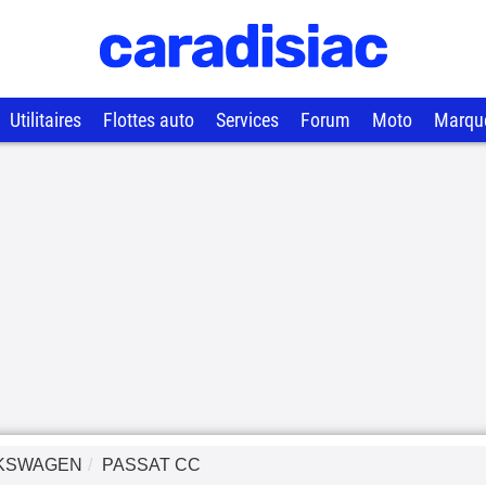
Utilitaires
Flottes auto
Services
Forum
Moto
Marqu
KSWAGEN
PASSAT CC