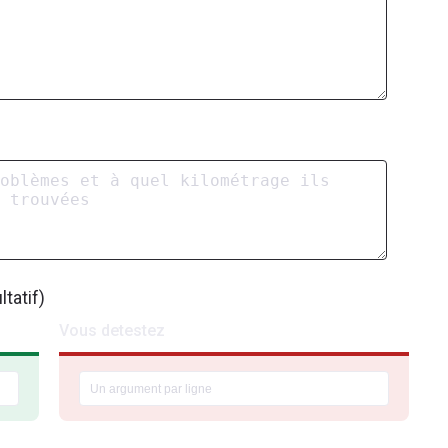
tatif)
Vous detestez