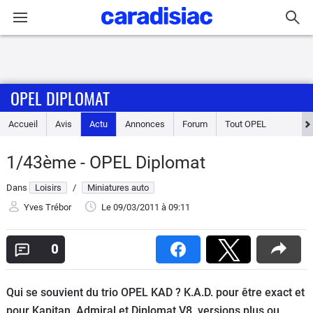
Connexion / Inscription
OPEL DIPLOMAT
Accueil
Accueil
Avis
Actu
Annonces
Forum
Tout
OPEL
Actu
1/43ème - OPEL Diplomat
Essais
Dans
Loisirs
/
Miniatures auto
Guide
Yves Trébor
Le 09/03/2011
à 09:11
d'achat
0
Electriques
Qui se souvient du trio OPEL KAD ? K.A.D. pour être exact et
Utilitaires
pour Kapitan, Admiral et Diplomat V8, versions plus ou