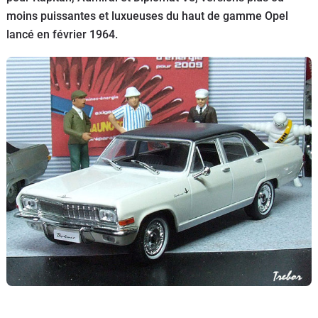
moins puissantes et luxueuses du haut de gamme Opel
Flottes
Auto
lancé en février 1964.
Services
Forum
Moto
Marques