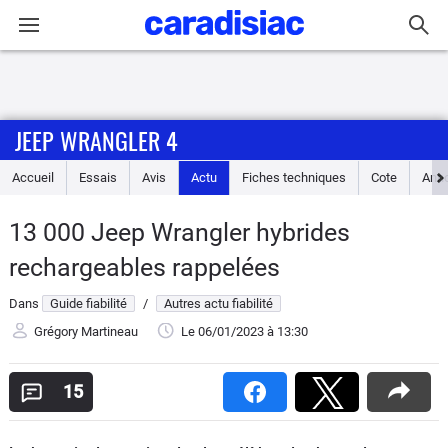
Connexion / Inscription
JEEP WRANGLER 4
Accueil
Accueil
Essais
Avis
Actu
Fiches techniques
Cote
Ann
Actu
13 000 Jeep Wrangler hybrides
Essais
rechargeables rappelées
Guide
Dans
Guide fiabilité
/
Autres actu fiabilité
d'achat
Grégory Martineau
Le 06/01/2023
à 13:30
Electriques
15
Utilitaires