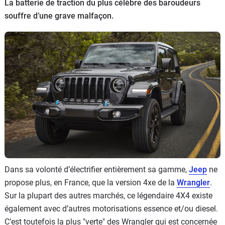
La batterie de traction du plus célèbre des baroudeurs
Flottes
souffre d’une grave malfaçon.
Auto
Services
Forum
Moto
Marques
Dans sa volonté d’électrifier entièrement sa gamme,
Jeep
ne
propose plus, en France, que la version 4xe de la
Wrangler
.
Sur la plupart des autres marchés, ce légendaire 4X4 existe
également avec d’autres motorisations essence et/ou diesel.
C’est toutefois la plus "verte" des Wrangler qui est concernée