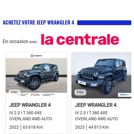
ACHETEZ VOTRE JEEP WRANGLER 4
En occasion
avec
PRO
PRO
JEEP WRANGLER 4
JEEP WRANGLER 4
IV 2.0 I T 380 4XE
IV 2.0 I T 380 4XE
OVERLAND 4WD AUTO
OVERLAND 4WD AUTO
2022
63 618 Km
Automatique
Hybrid_essence_electric
2023
44 813 Km
Automatiq