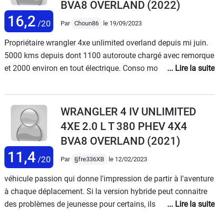
BVA8 OVERLAND
(2022)
16,2
/20
Par
Choun86
le 19/09/2023
Propriétaire wrangler 4xe unlimited overland depuis mi juin.
5000 kms depuis dont 1100 autoroute chargé avec remorque
et 2000 environ en tout électrique. Conso moyenne 6.6l,
comptez 13l sur autoroute et 9l sur route. Pas de problème
mécanique pour l'instant. Autonomie électrique constatée 40
kms sur route en roulant cool + et mode de recharge
WRANGLER 4 IV UNLIMITED
maximum sur décélération actif ( conduite proche du one-
4XE 2.0 L T 380 PHEV 4X4
pedal ). Tenue de route OK mais déconcertante au début :
BVA8 OVERLAND
(2021)
direction très demultipliée et assistée, mieux en mode 4wd
11,4
auto. Bon confort de suspensions. Très efficace en 4wd
/20
Par
§fre336XB
le 12/02/2023
même en pur électrique Puissance très appréciable en hybrid
véhicule passion qui donne l'impression de partir à l'aventure
ou e-save surtout si batteries chargées, là encore si on la
à chaque déplacement. Si la version hybride peut connaitre
pousse mode 4wd auto fortement recommandé. Coffre
des problèmes de jeunesse pour certains, ils sont corrigés au
grand mais sans plus (deux gros chiens...). Capote électrique
fur et à mesureSes défaut sur la route sont liés à sa