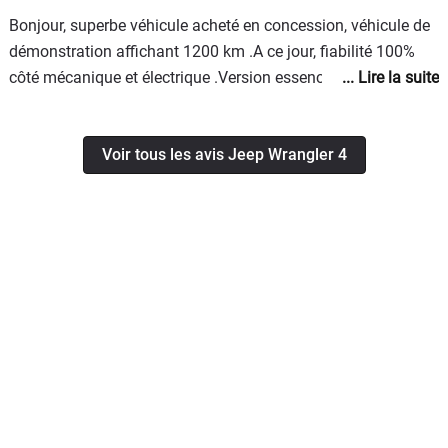
Bonjour, superbe véhicule acheté en concession, véhicule de
démonstration affichant 1200 km .A ce jour, fiabilité 100%
côté mécanique et électrique .Version essence 272cv
Rubicon équipé en pneu MUD, un régal au quotidien, la
puissance est là, mais je me limite à 120km/h sur autoroute
Voir tous les avis Jeep Wrangler 4
en raison de la monte pneus tout-terrain cranté .En Jeep on
cruise ...Seul "détail" qui a été rectifié, une oxydation de l'alu
sous peinture au niveau des charnières qui a été réglé par la
concession .Certe le prix est assez haut, mais venant de chez
Mercedes ( 10 VN en 20 ans), j'ai découvert ce véhicule de
cette marque et je ne suis vraiment pas déçu et le plaisir au
volant est incomparable, sur route ou en chemin forestier /
montagne .Je regrette de n'avoir pas franchit le pas plus tôt
!Révision annuelle , prix contenu ( essence ), moins de 150€
.Sérieux du réseau FCA et de ma CC .