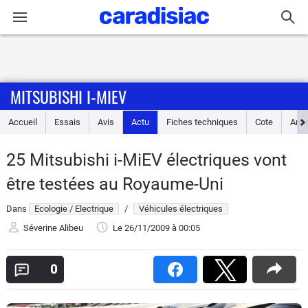
Connexion / Inscription
MITSUBISHI I-MIEV
Accueil
Accueil
Essais
Avis
Actu
Fiches techniques
Cote
Ann
Actu
25 Mitsubishi i-MiEV électriques vont
Essais
être testées au Royaume-Uni
Guide
Dans
Ecologie / Electrique
/
Véhicules électriques
d'achat
Séverine Alibeu
Le 26/11/2009
à 00:05
Electriques
0
Utilitaires