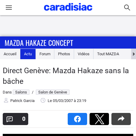
Connexion / Inscription
MAZDA HAKAZE CONCEPT
Accueil
Accueil
Actu
Forum
Photos
Vidéos
Tout
MAZDA
Actu
Direct Genève: Mazda Hakaze sans la
Essais
bâche
Guide
Dans
Salons
/
Salon de Genève
d'achat
Patrick Garcia
Le 05/03/2007
à 23:19
Electriques
0
Utilitaires