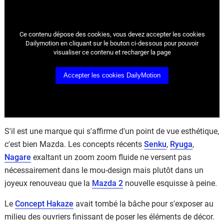
Flottes
Auto
Ce contenu dépose des cookies, vous devez accepter les cookies
Dailymotion en cliquant sur le bouton ci-dessous pour pouvoir
Services
visualiser ce contenu et recharger la page
Forum
Accepter les cookies DailyMotion
Moto
Marques
S'il est une marque qui s'affirme d'un point de vue esthétique,
c'est bien Mazda. Les concepts récents
Senku
,
Ryuga
,
Nagare
exaltant un zoom zoom fluide ne versent pas
nécessairement dans le mou-design mais plutôt dans un
joyeux renouveau que la
Mazda 2
nouvelle esquisse à peine.
Le
Concept Hakaze
avait tombé la bâche pour s'exposer au
milieu des ouvriers finissant de poser les éléments de décor.