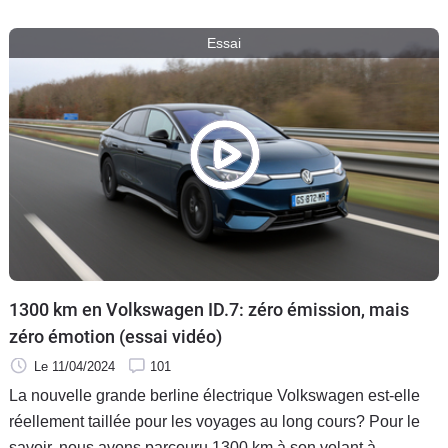
Flottes
Essai
Auto
Services
Forum
Moto
Marques
1300 km en Volkswagen ID.7: zéro émission, mais
zéro émotion (essai vidéo)
Le 11/04/2024
101
La nouvelle grande berline électrique Volkswagen est-elle
réellement taillée pour les voyages au long cours? Pour le
savoir, nous avons parcouru 1300 km à son volant à