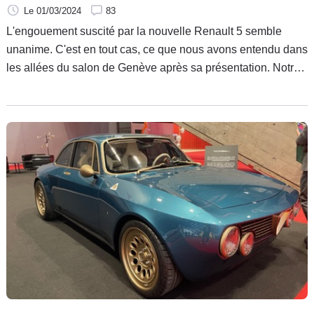
Le 01/03/2024
83
L'engouement suscité par la nouvelle Renault 5 semble
unanime. C'est en tout cas, ce que nous avons entendu dans
les allées du salon de Genève après sa présentation. Notre
journaliste Olivier Pagès qui l'avait découverte il y a
quelques mois nous avait prévenus : "Elle est très
séduisante". Au tour cette fois de Manuel Cailliol, Alain
Dalbera, Pierre-Olivier Marie de nous donner leur avis
quelques minutes seulement après l'avoir vue pour la
première fois.