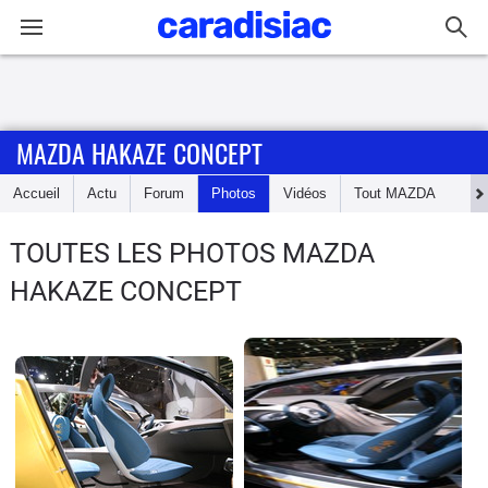
Connexion / Inscription
MAZDA HAKAZE CONCEPT
Accueil
Accueil
Actu
Forum
Photos
Vidéos
Tout
MAZDA
Actu
TOUTES LES PHOTOS MAZDA
Essais
HAKAZE CONCEPT
Guide
d'achat
Electriques
Utilitaires