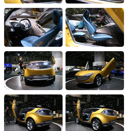
Flottes
Auto
Services
Forum
Moto
Marques