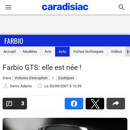
Connexion / Inscription
FARBIO
Accueil
Accueil
Modèles
Avis
Actu
Fiches techniques
Vidéos
Actu
Farbio GTS: elle est née !
Essais
Dans
Voitures d'exception
/
Exotiques
Guide
Denis Adams
Le 20/09/2007
à 10:39
d'achat
3
Electriques
Utilitaires