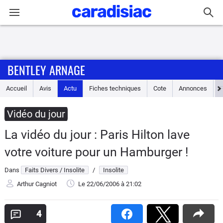
Connexion / Inscription
BENTLEY ARNAGE
Accueil
Accueil
Avis
Actu
Fiches techniques
Cote
Annonces
Actu
Vidéo du jour
Essais
La vidéo du jour : Paris Hilton lave
Guide
votre voiture pour un Hamburger !
d'achat
Dans
Faits Divers / Insolite
/
Insolite
Electriques
Arthur Cagniot
Le 22/06/2006
à 21:02
Utilitaires
4