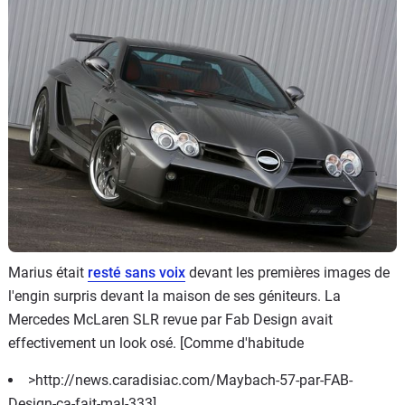
Flottes
Auto
Services
Forum
Moto
Marques
Marius était
resté sans voix
devant les premières images de
l'engin surpris devant la maison de ses géniteurs. La
Mercedes McLaren SLR revue par Fab Design avait
effectivement un look osé. [Comme d'habitude
>http://news.caradisiac.com/Maybach-57-par-FAB-
Design-ca-fait-mal-333]