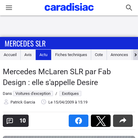
Connexion / Inscription
MERCEDES SLR
Accueil
Accueil
Avis
Actu
Fiches techniques
Cote
Annonces
Actu
Mercedes McLaren SLR par Fab
Essais
Design : elle s'appelle Desire
Guide
Dans
Voitures d'exception
/
Exotiques
d'achat
Patrick Garcia
Le 15/04/2009
à 15:19
Electriques
10
Utilitaires