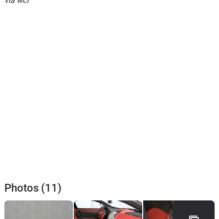
via wcf
Photos (11)