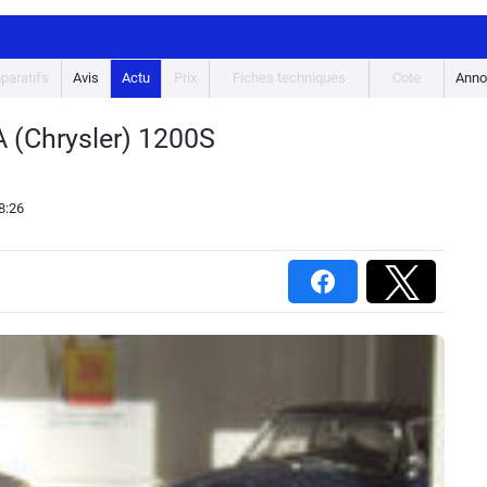
paratifs
Avis
Actu
Prix
Fiches techniques
Cote
Anno
A (Chrysler) 1200S
8:26