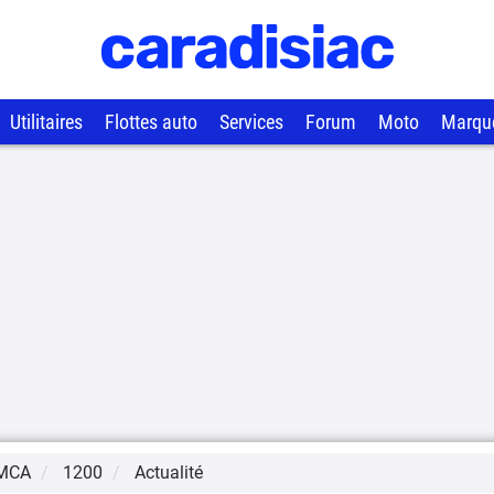
Utilitaires
Flottes auto
Services
Forum
Moto
Marqu
MCA
1200
Actualité