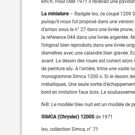
km/h. Pour l’AM 1971 il recevait une pavillon
La miniature
– Badgée Ixo, ce coupé 1200 S 
puisqu’il nous fut proposé dans une version 
d’antan sous le n° 27 dans une livrée prune
la référence 044 dans une livrée argentée. N
l’original bien reproduits dans une livrée ori
diamètres avec une calandre bien gravée. Ec
avant. Le dessin des roues est correct alors
de peinture alu. A l’arrière, trône une vaste 
monogramme Simca 1200 s. Si le dessin des fe
métalliques. Une seule sortie d’échappement.
bord en imitation faux bois. Le soubassement
N-B: Le modèle bleu nuit est un modèle de pr
SIMCA (Chrysler) 1200S
de 1971
Ixo, collection Simca, n° 71