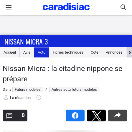
Connexion / Inscription
NISSAN MICRA 3
Accueil
Accueil
Avis
Actu
Fiches techniques
Cote
Annonces
Actu
Nissan Micra : la citadine nippone se
Essais
prépare
Guide
Dans
Futurs modèles
/
Autres actu futurs modèles
d'achat
La rédaction
Electriques
0
Utilitaires