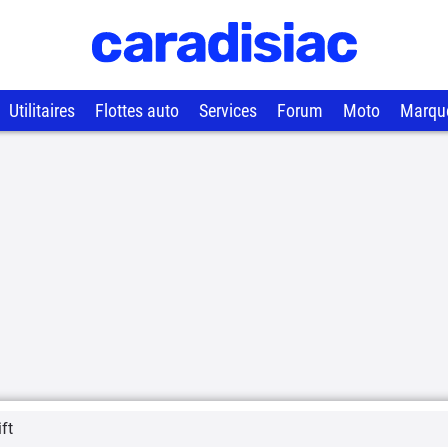
Utilitaires
Flottes auto
Services
Forum
Moto
Marqu
ift