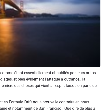
 comme étant essentiellement obnubilés par leurs autos,
églages, et bien évidement l'attaque a outrance.. la
première des choses qui vient a l'esprit lorsqu'on parle de
t en Formula Drift nous prouve le contraire en nous
ine et notamment de San Franciso.. Que dire de plus a