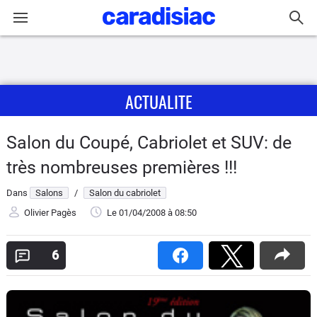
Connexion / Inscription
ACTUALITE
Accueil
Actu
Salon du Coupé, Cabriolet et SUV: de
très nombreuses premières !!!
Essais
Dans
Salons
/
Salon du cabriolet
Guide
Olivier Pagès
Le 01/04/2008
à 08:50
d'achat
6
Electriques
Utilitaires