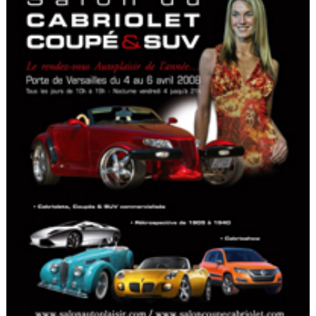
Flottes
Auto
Services
Forum
Moto
Marques