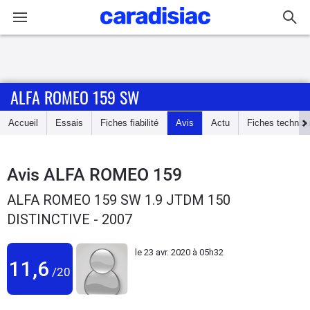
Connexion / Inscription
ALFA ROMEO 159 SW
Accueil
Accueil
Essais
Fiches fiabilité
Avis
Actu
Fiches techniq
Actu
Essais
Avis
ALFA ROMEO 159
ALFA ROMEO 159 SW 1.9 JTDM 150
Guide
DISTINCTIVE - 2007
d'achat
le
23 avr. 2020 à 05h32
Electriques
11,6
/20
Utilitaires