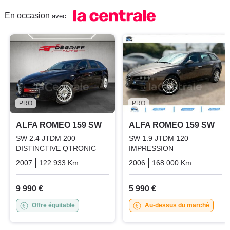
En occasion
avec
PRO
PRO
ALFA ROMEO 159 SW
ALFA ROMEO 159 SW
SW 2.4 JTDM 200
SW 1.9 JTDM 120
DISTINCTIVE QTRONIC
IMPRESSION
2007
122 933 Km
Automatique
2006
Diesel
168 000 Km
Manuelle
9 990 €
5 990 €
Offre équitable
Au-dessus du marché