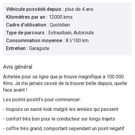
Flottes
Véhicule possédé depuis
:
plus de 4 ans
Auto
Kilomètres par an
:
12000 kms
Cadre d'utilisation
:
Quotidien
Services
Type de parcours
:
Extraurbain, Autoroute
Consommation moyenne
:
8 l/100 km
Forum
Entretien
:
Garagiste
Moto
Avis général
Marques
Achetée pour sa ligne que je trouve magnifique à 100 000
Kms. Je n'ai jamais cessé de la trouver belle depuis, quelle
face avant !
Les points positifs pour commencer :
- toujours un sacré look malgré les années qui passent
- confort très bon pour le conducteur sur longs trajets
- coffre très grand, comportant cependant un point négatif