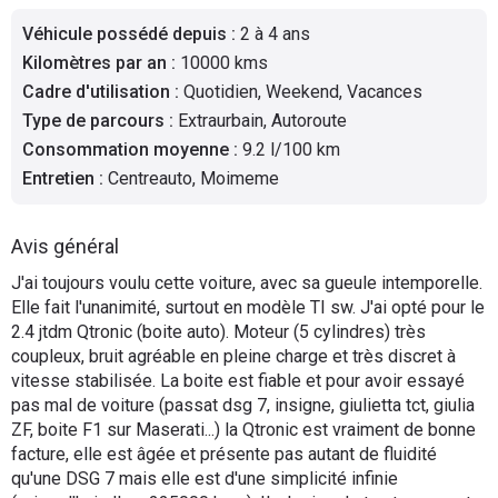
Flottes
Véhicule possédé depuis
:
2 à 4 ans
Auto
Kilomètres par an
:
10000 kms
Cadre d'utilisation
:
Quotidien, Weekend, Vacances
Services
Type de parcours
:
Extraurbain, Autoroute
Consommation moyenne
:
9.2 l/100 km
Forum
Entretien
:
Centreauto, Moimeme
Moto
Avis général
Marques
J'ai toujours voulu cette voiture, avec sa gueule intemporelle.
Elle fait l'unanimité, surtout en modèle TI sw. J'ai opté pour le
2.4 jtdm Qtronic (boite auto). Moteur (5 cylindres) très
coupleux, bruit agréable en pleine charge et très discret à
vitesse stabilisée. La boite est fiable et pour avoir essayé
pas mal de voiture (passat dsg 7, insigne, giulietta tct, giulia
ZF, boite F1 sur Maserati...) la Qtronic est vraiment de bonne
facture, elle est âgée et présente pas autant de fluidité
qu'une DSG 7 mais elle est d'une simplicité infinie