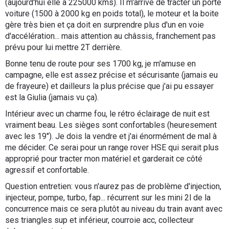
(aujourd'hui elle a 225000 kms). Il m'arrive de tracter un porte
voiture (1500 à 2000 kg en poids total), le moteur et la boite
gère très bien et ça doit en surprendre plus d'un en voie
d'accélération... mais attention au châssis, franchement pas
prévu pour lui mettre 2T derrière.
Bonne tenu de route pour ses 1700 kg, je m'amuse en
campagne, elle est assez précise et sécurisante (jamais eu
de frayeure) et dailleurs la plus précise que j'ai pu essayer
est la Giulia (jamais vu ça).
Intérieur avec un charme fou, le rétro éclairage de nuit est
vraiment beau. Les sièges sont confortables (heuresement
avec les 19"). Je dois la vendre et j'ai énormément de mal à
me décider. Ce serai pour un range rover HSE qui serait plus
approprié pour tracter mon matériel et garderait ce côté
agressif et confortable.
Question entretien: vous n'aurez pas de problème d'injection,
injecteur, pompe, turbo, fap... récurrent sur les mini 2l de la
concurrence mais ce sera plutôt au niveau du train avant avec
ses triangles sup et inférieur, courroie acc, collecteur