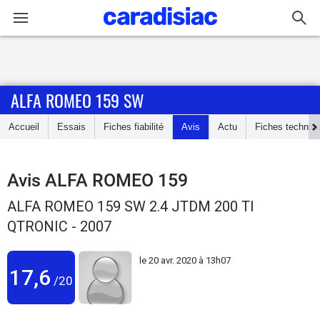
Connexion / Inscription
ALFA ROMEO 159 SW
Accueil
Accueil
Essais
Fiches fiabilité
Avis
Actu
Fiches techniq
Actu
Essais
Avis
ALFA ROMEO 159
ALFA ROMEO 159 SW 2.4 JTDM 200 TI
Guide
QTRONIC - 2007
d'achat
le
20 avr. 2020 à 13h07
Electriques
17,6
/20
Utilitaires