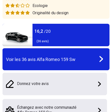
Ecologie
Originalité du design
16,2
/20
(
36
avis)
Voir les
36
avis
Alfa Romeo 159 Sw
Donnez votre avis
Échangez avec notre communauté