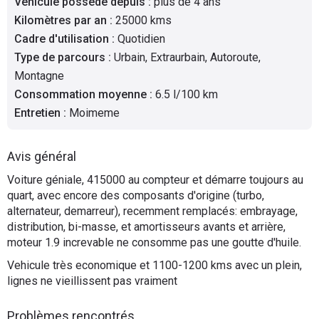
Véhicule possédé depuis
:
plus de 4 ans
Flottes
Kilomètres par an
:
25000 kms
Auto
Cadre d'utilisation
:
Quotidien
Type de parcours
:
Urbain, Extraurbain, Autoroute,
Services
Montagne
Consommation moyenne
:
6.5 l/100 km
Forum
Entretien
:
Moimeme
Moto
Avis général
Voiture géniale, 415000 au compteur et démarre toujours au
Marques
quart, avec encore des composants d'origine (turbo,
alternateur, demarreur), recemment remplacés: embrayage,
distribution, bi-masse, et amortisseurs avants et arrière,
moteur 1.9 increvable ne consomme pas une goutte d'huile.
Vehicule très economique et 1100-1200 kms avec un plein,
lignes ne vieillissent pas vraiment
Problèmes rencontrés