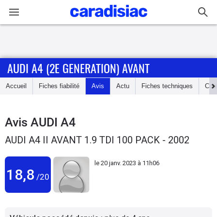
Connexion / Inscription
AUDI A4 (2E GENERATION) AVANT
Accueil
Accueil
Fiches fiabilité
Avis
Actu
Fiches techniques
Cot
Actu
Essais
Avis
AUDI A4
AUDI A4 II AVANT 1.9 TDI 100 PACK - 2002
Guide
d'achat
le
20 janv. 2023 à 11h06
18,8
/20
Electriques
Utilitaires