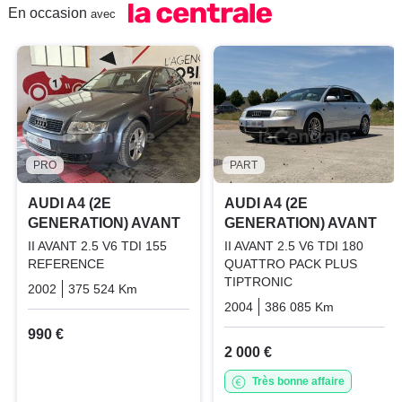
En occasion
avec
PRO
PART
AUDI A4 (2E
AUDI A4 (2E
GENERATION) AVANT
GENERATION) AVANT
II AVANT 2.5 V6 TDI 155
II AVANT 2.5 V6 TDI 180
REFERENCE
QUATTRO PACK PLUS
TIPTRONIC
2002
375 524 Km
Manuelle
Diesel
2004
386 085 Km
Automati
990 €
2 000 €
Très bonne affaire