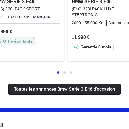
W SERIE 3 E46
BMW SERIE 3 E46
46) 320I PACK SPORT
(E46) 328I PACK LUXE
STEPTRONIC
03
133 000 Km
Manuelle
Essence
2000
55 000 Km
Automatiq
 990 €
11 990 €
Offre équitable
Garantie 6 mois
Toutes les annonces Bmw Serie 3 E46 d'occasion
08