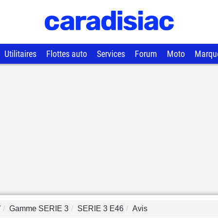
Utilitaires
Flottes auto
Services
Forum
Moto
Marqu
W
Gamme
SERIE 3
SERIE 3 E46
Avis