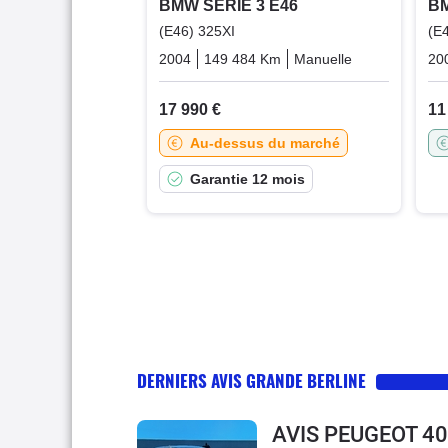
BMW SERIE 3 E46
BM
(E46) 325XI
(E
2004
149 484 Km
Manuelle
Essence
20
17 990 €
11
Au-dessus du marché
Garantie 12 mois
DERNIERS AVIS GRANDE BERLINE
AVIS PEUGEOT 4