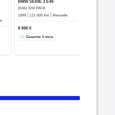
BMW SERIE 3 E46
(E46) 320I PACK
1999
121 000 Km
Manuelle
Essence
ue
Essence
8 990 €
Garantie 3 mois