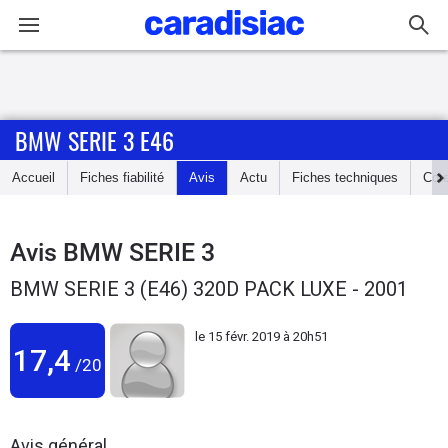
Connexion / Inscription
BMW SERIE 3 E46
Accueil
Accueil
Fiches fiabilité
Avis
Actu
Fiches techniques
Cot
Actu
Essais
Avis
BMW SERIE 3
BMW SERIE 3 (E46) 320D PACK LUXE - 2001
Guide
d'achat
le
15 févr. 2019 à 20h51
17,4
/20
Electriques
Utilitaires
Avis général