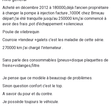
Flottes
Acheté en décembre 2012 à 180000,déjà l'ancien propriétaire
Auto
à changer la pompe à injection facture ,1000€ chez Bmw,au
départ j'ai été tranquille jusqu'au 250000 km,j'ai commencé à
avoir des frais ,pot d'échappement +silencieux
Services
Poulie de vilebrequin
Forum
Courroie +tendeur +galets c'est les maladie de cette série.
270000 km j'ai chargé l'internateur .
Moto
Sans parle des consommables (pneus+disque plaquettes de
Marques
freins+vidanges,filtre.
Je pense que ce modèle à beaucoup de problèmes.
Sinon question confort c'est le top.
A savoir du pour et du contre.
Je possède toujours le véhicule.