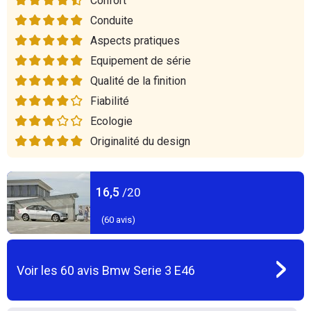
Confort
Conduite
Aspects pratiques
Equipement de série
Qualité de la finition
Fiabilité
Ecologie
Originalité du design
16,5
/20
(
60
avis)
Voir les
60
avis
Bmw Serie 3 E46