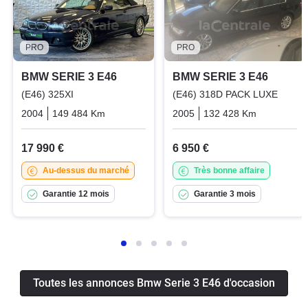
PRO
PRO
BMW SERIE 3 E46
BMW SERIE 3 E46
(E46) 325XI
(E46) 318D PACK LUXE
2004
149 484 Km
Manuelle
Essence
2005
132 428 Km
Manuelle
17 990 €
6 950 €
Au-dessus du marché
Très bonne affaire
Garantie 12 mois
Garantie 3 mois
Toutes les annonces Bmw Serie 3 E46 d'occasion