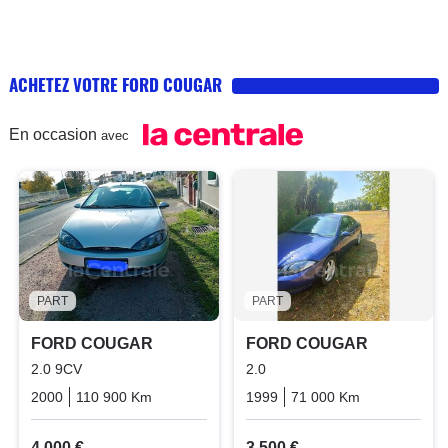
ACHETEZ VOTRE FORD COUGAR
En occasion
avec
PART
PART
FORD COUGAR
FORD COUGAR
2.0 9CV
2.0
2000
110 900 Km
Manuelle
Essence
1999
71 000 Km
Manuelle
4 000 €
3 500 €