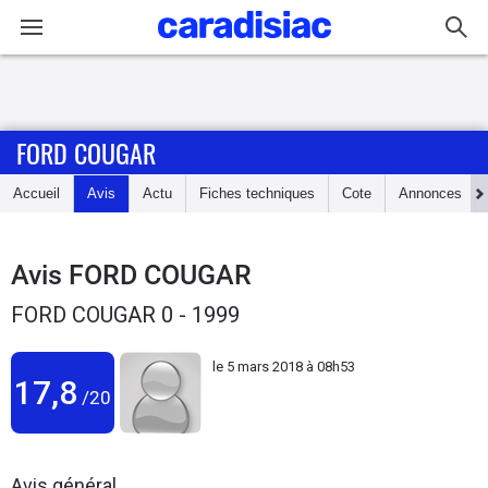
Connexion / Inscription
FORD COUGAR
Accueil
Accueil
Avis
Actu
Fiches techniques
Cote
Annonces
Actu
Essais
Avis
FORD COUGAR
FORD COUGAR 0 - 1999
Guide
d'achat
le
5 mars 2018 à 08h53
17,8
/20
Electriques
Utilitaires
Avis général