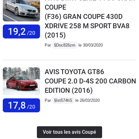
COUPE
(F36) GRAN COUPE 430D
XDRIVE 258 M SPORT BVA8
19,2
/20
(2015)
Par
§Doc826zm
le 30/03/2020
AVIS TOYOTA GT86
COUPE 2.0 D-4S 200 CARBON
EDITION
(2016)
Par
§Ist574hS
le 26/03/2020
17,8
/20
Voir tous les avis Coupé