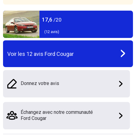
17,6
/20
(
12
avis)
Voir les
12
avis
Ford Cougar
Donnez votre avis
Échangez avec notre communauté
Ford Cougar