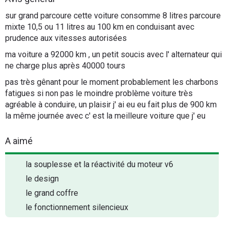
Flottes
sur grand parcoure cette voiture consomme 8 litres parcoure
Auto
mixte 10,5 ou 11 litres au 100 km en conduisant avec
prudence aux vitesses autorisées
Services
ma voiture a 92000 km , un petit soucis avec l' alternateur qui
ne charge plus après 40000 tours
Forum
pas très gênant pour le moment probablement les charbons
fatigues si non pas le moindre problème voiture très
Moto
agréable à conduire, un plaisir j' ai eu eu fait plus de 900 km
la même journée avec c' est la meilleure voiture que j' eu
Marques
A aimé
la souplesse et la réactivité du moteur v6
le design
le grand coffre
le fonctionnement silencieux