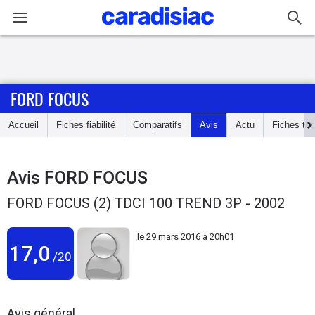
Connexion / Inscription
FORD FOCUS
Accueil
Accueil
Fiches fiabilité
Comparatifs
Avis
Actu
Fiches te
Actu
Essais
Avis
FORD FOCUS
FORD FOCUS (2) TDCI 100 TREND 3P - 2002
Guide
d'achat
le
29 mars 2016 à 20h01
17,0
/20
Electriques
Utilitaires
Avis général