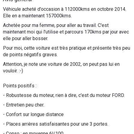
Flottes
Véhicule acheté d'occasion à 112000kms en octobre 2014.
Auto
Elle en a maintenant 157000kms.
Achetée pour ma femme, pour aller au travail. C'est
Services
maintenant moi qui l'utilise et parcours 170kms par jour avec
elle pour aller bosser.
Forum
Pour moi, cette voiture est très pratique et présente très peu
de points négatifs graves.
Moto
Attention, je note une voiture de 2002, on peut pas lui en
vouloir. :-)
Marques
Points positifs :
- Robustesse du moteur, rien à dire, c'est du moteur FORD.
- Entretien peu cher.
- Confort sur longue distance
- Places arrières satisfaisantes pour une 3 portes.
- Conso : en moyenne 6l/100