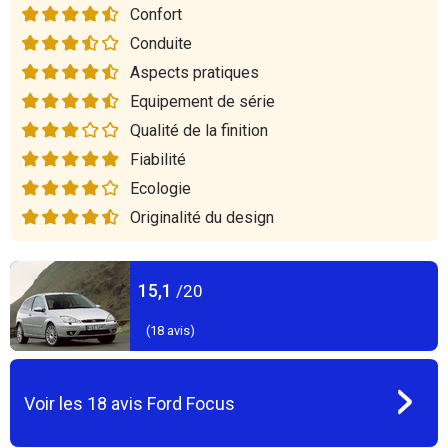
Confort
Conduite
Aspects pratiques
Equipement de série
Qualité de la finition
Fiabilité
Ecologie
Originalité du design
15,1
/20
(
18
avis)
Voir les
18
avis
Ford Focus