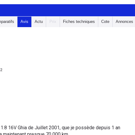
paratifs
Avis
Actu
Prix
Fiches techniques
Cote
Annonces
32
1.8 16V Ghia de Juillet 2001, que je possède depuis 1 an
n a maintenant presque 70 000 km.