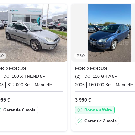
RO
PRO
ORD FOCUS
FORD FOCUS
) TDCI 100 X-TREND 5P
(2) TDCI 110 GHIA 5P
03
312 000 Km
Manuelle
Diesel
2006
160 000 Km
Manuelle
995 €
3 990 €
Garantie 6 mois
Bonne affaire
Garantie 3 mois