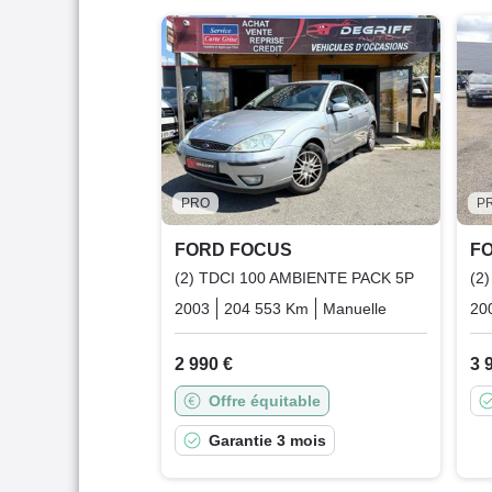
PRO
P
FORD FOCUS
F
(2) TDCI 100 AMBIENTE PACK 5P
(2
2003
204 553 Km
Manuelle
Diesel
20
2 990 €
3 
Offre équitable
Garantie 3 mois