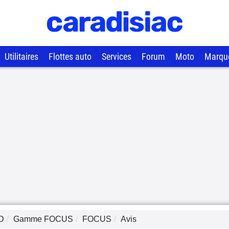
Utilitaires
Flottes auto
Services
Forum
Moto
Marqu
D
Gamme
FOCUS
FOCUS
Avis