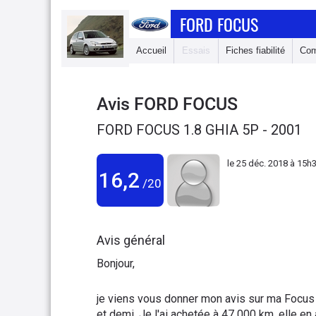
FORD FOCUS
Accueil
Essais
Fiches fiabilité
Com
Avis
FORD FOCUS
FORD FOCUS 1.8 GHIA 5P - 2001
le
25 déc. 2018 à 15h
16,2
/20
Avis général
Bonjour,
je viens vous donner mon avis sur ma Focus 
et demi. Je l'ai achetée à 47 000 km, elle e