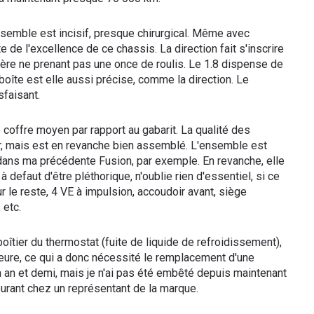
'ensemble est incisif, presque chirurgical. Même avec
de l'excellence de ce chassis. La direction fait s'inscrire
ière ne prenant pas une once de roulis. Le 1.8 dispense de
îte est elle aussi précise, comme la direction. Le
sfaisant.
e coffre moyen par rapport au gabarit. La qualité des
r, mais est en revanche bien assemblé. L'ensemble est
dans ma précédente Fusion, par exemple. En revanche, elle
 defaut d'être pléthorique, n'oublie rien d'essentiel, si ce
r le reste, 4 VE à impulsion, accoudoir avant, siège
 etc.
 boîtier du thermostat (fuite de liquide de refroidissement),
érieure, ce qui a donc nécessité le remplacement d'une
 an et demi, mais je n'ai pas été embêté depuis maintenant
ourant chez un représentant de la marque.