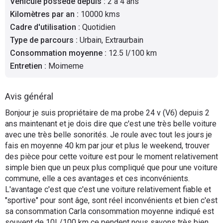
Véhicule possédé depuis
:
2 à 4 ans
Flottes
Kilomètres par an
:
10000 kms
Auto
Cadre d'utilisation
:
Quotidien
Type de parcours
:
Urbain, Extraurbain
Services
Consommation moyenne
:
12.5 l/100 km
Entretien
:
Moimeme
Forum
Avis général
Moto
Bonjour je suis propriétaire de ma probe 24 v (V6) depuis 2
ans maintenant et je dois dire que c'est une très belle voiture
Marques
avec une très belle sonorités. Je roule avec tout les jours je
fais en moyenne 40 km par jour et plus le weekend, trouver
des pièce pour cette voiture est pour le moment relativement
simple bien que un peux plus compliqué que pour une voiture
commune, elle a ces avantages et ces inconvénients.
L'avantage c'est que c'est une voiture relativement fiable et
"sportive" pour sont âge, sont réel inconvénients et bien c'est
sa consommation Carla consommation moyenne indiqué est
souvent de 10L/100 km ce pendent nous savons très bien