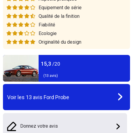
Equipement de série
Qualité de la finition
Fiabilité
Ecologie
Originalité du design
15,3
/20
(
13
avis)
Voir les
13
avis
Ford Probe
Donnez votre avis