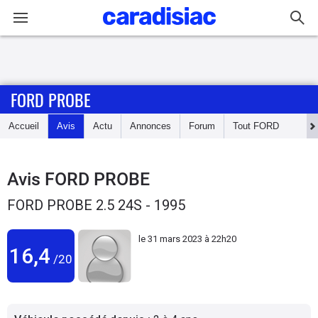
Connexion / Inscription
FORD PROBE
Accueil
Accueil
Avis
Actu
Annonces
Forum
Tout
FORD
Actu
Essais
Avis
FORD PROBE
FORD PROBE 2.5 24S - 1995
Guide
d'achat
le
31 mars 2023 à 22h20
16,4
/20
Electriques
Utilitaires