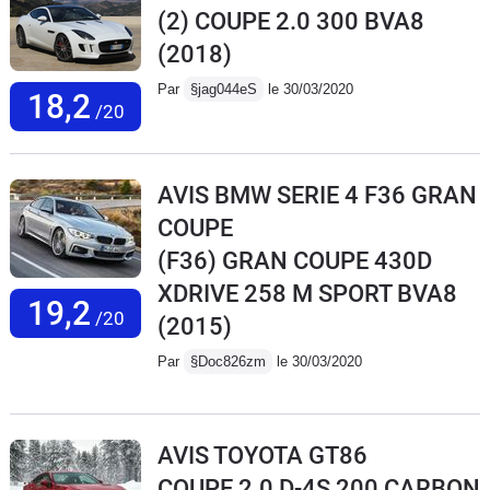
(2) COUPE 2.0 300 BVA8
(2018)
Par
§jag044eS
le 30/03/2020
18,2
/20
AVIS BMW SERIE 4 F36 GRAN
COUPE
(F36) GRAN COUPE 430D
XDRIVE 258 M SPORT BVA8
19,2
/20
(2015)
Par
§Doc826zm
le 30/03/2020
AVIS TOYOTA GT86
COUPE 2.0 D-4S 200 CARBON