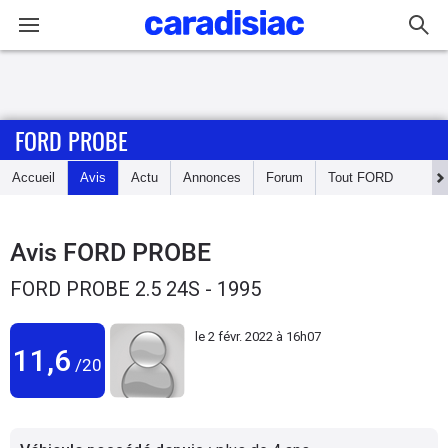
Connexion / Inscription
FORD PROBE
Accueil
Accueil
Avis
Actu
Annonces
Forum
Tout
FORD
Actu
Essais
Avis
FORD PROBE
FORD PROBE 2.5 24S - 1995
Guide
d'achat
le
2 févr. 2022 à 16h07
11,6
/20
Electriques
Utilitaires