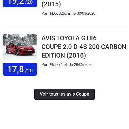
19,2
/20
(2015)
Par
§Doc826zm
le 30/03/2020
AVIS TOYOTA GT86
COUPE 2.0 D-4S 200 CARBON
EDITION
(2016)
Par
§Ist574hS
le 26/03/2020
17,8
/20
Voir tous les avis Coupé