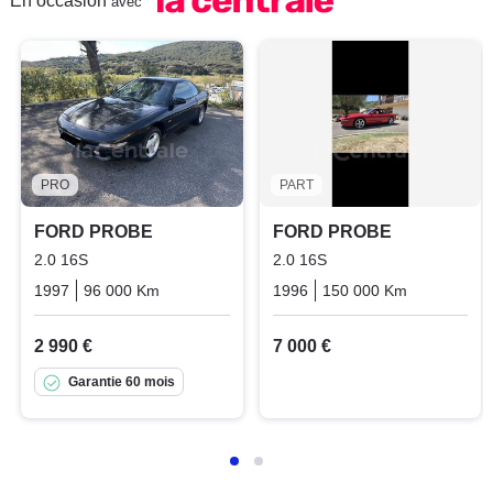
En occasion
avec
PRO
PART
FORD PROBE
FORD PROBE
2.0 16S
2.0 16S
1997
96 000 Km
Manuelle
Essence
1996
150 000 Km
Manuelle
2 990 €
7 000 €
Garantie 60 mois