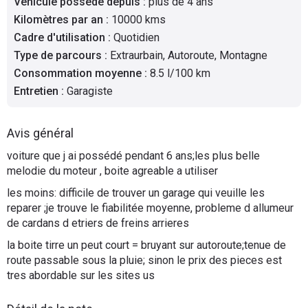
Véhicule possédé depuis
:
plus de 4 ans
Flottes
Kilomètres par an
:
10000 kms
Auto
Cadre d'utilisation
:
Quotidien
Type de parcours
:
Extraurbain, Autoroute, Montagne
Services
Consommation moyenne
:
8.5 l/100 km
Entretien
:
Garagiste
Forum
Avis général
Moto
voiture que j ai possédé pendant 6 ans;les plus belle
melodie du moteur , boite agreable a utiliser
Marques
les moins: difficile de trouver un garage qui veuille les
reparer ;je trouve le fiabilitée moyenne, probleme d allumeur
de cardans d etriers de freins arrieres
la boite tirre un peut court = bruyant sur autoroute;tenue de
route passable sous la pluie; sinon le prix des pieces est
tres abordable sur les sites us