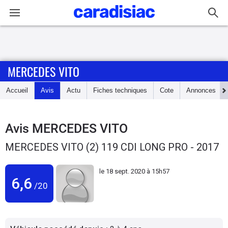
Connexion / Inscription
MERCEDES VITO
Accueil
Accueil
Avis
Actu
Fiches techniques
Cote
Annonces
Actu
Essais
Avis
MERCEDES VITO
MERCEDES VITO (2) 119 CDI LONG PRO - 2017
Guide
d'achat
le
18 sept. 2020 à 15h57
6,6
/20
Electriques
Utilitaires