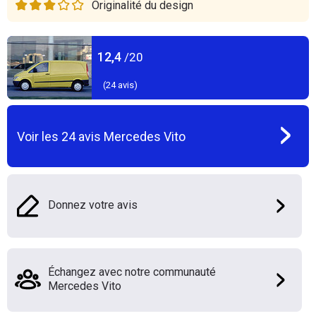
Originalité du design
12,4
/20
(
24
avis)
Voir les
24
avis
Mercedes Vito
Donnez votre avis
Échangez avec notre communauté
Mercedes Vito