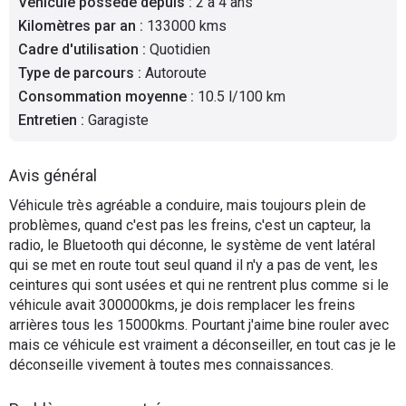
Véhicule possédé depuis
:
2 à 4 ans
Flottes
Kilomètres par an
:
133000 kms
Auto
Cadre d'utilisation
:
Quotidien
Type de parcours
:
Autoroute
Services
Consommation moyenne
:
10.5 l/100 km
Entretien
:
Garagiste
Forum
Avis général
Moto
Véhicule très agréable a conduire, mais toujours plein de
problèmes, quand c'est pas les freins, c'est un capteur, la
Marques
radio, le Bluetooth qui déconne, le système de vent latéral
qui se met en route tout seul quand il n'y a pas de vent, les
ceintures qui sont usées et qui ne rentrent plus comme si le
véhicule avait 300000kms, je dois remplacer les freins
arrières tous les 15000kms. Pourtant j'aime bine rouler avec
mais ce véhicule est vraiment a déconseiller, en tout cas je le
déconseille vivement à toutes mes connaissances.