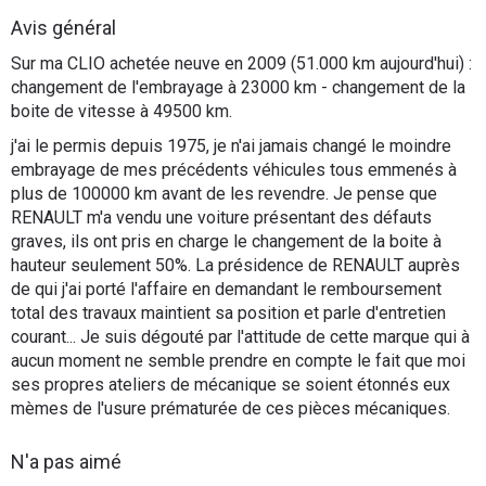
Flottes
Avis général
Auto
Sur ma CLIO achetée neuve en 2009 (51.000 km aujourd'hui) :
changement de l'embrayage à 23000 km - changement de la
Services
boite de vitesse à 49500 km.
j'ai le permis depuis 1975, je n'ai jamais changé le moindre
Forum
embrayage de mes précédents véhicules tous emmenés à
plus de 100000 km avant de les revendre. Je pense que
RENAULT m'a vendu une voiture présentant des défauts
Moto
graves, ils ont pris en charge le changement de la boite à
hauteur seulement 50%. La présidence de RENAULT auprès
Marques
de qui j'ai porté l'affaire en demandant le remboursement
total des travaux maintient sa position et parle d'entretien
courant... Je suis dégouté par l'attitude de cette marque qui à
aucun moment ne semble prendre en compte le fait que moi
ses propres ateliers de mécanique se soient étonnés eux
mèmes de l'usure prématurée de ces pièces mécaniques.
N'a pas aimé