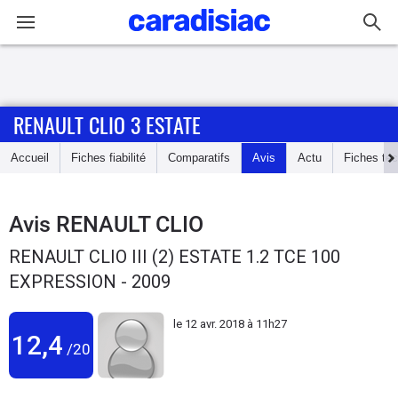
Connexion / Inscription
RENAULT CLIO 3 ESTATE
Accueil
Accueil
Fiches fiabilité
Comparatifs
Avis
Actu
Fiches te
Actu
Essais
Avis
RENAULT CLIO
RENAULT CLIO III (2) ESTATE 1.2 TCE 100
Guide
EXPRESSION - 2009
d'achat
le
12 avr. 2018 à 11h27
Electriques
12,4
/20
Utilitaires