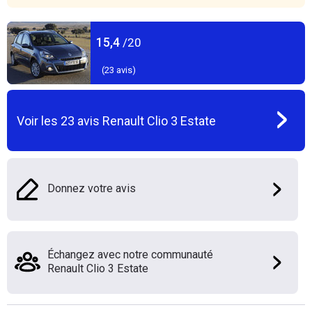
15,4
/20
(
23
avis)
Voir les
23
avis
Renault Clio 3 Estate
Donnez votre avis
Échangez avec notre communauté
Renault Clio 3 Estate