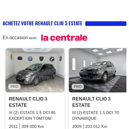
ACHETEZ VOTRE RENAULT CLIO 3 ESTATE
En occasion
avec
PRO
PRO
RENAULT CLIO 3
RENAULT CLIO 3
ESTATE
ESTATE
III (2) ESTATE 1.5 DCI 85
III (2) ESTATE 1.5 DCI 70
EXCEPTION TOMTOM
DYNAMIQUE
2011
309 000 Km
Manuelle
Diesel
2009
203 012 Km
Manuelle