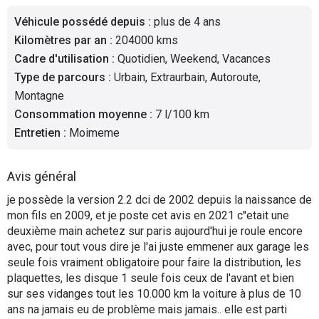
Flottes
Véhicule possédé depuis
:
plus de 4 ans
Auto
Kilomètres par an
:
204000 kms
Cadre d'utilisation
:
Quotidien, Weekend, Vacances
Services
Type de parcours
:
Urbain, Extraurbain, Autoroute,
Montagne
Forum
Consommation moyenne
:
7 l/100 km
Entretien
:
Moimeme
Moto
Avis général
Marques
je possède la version 2.2 dci de 2002 depuis la naissance de
mon fils en 2009, et je poste cet avis en 2021 c''etait une
deuxième main achetez sur paris aujourd'hui je roule encore
avec, pour tout vous dire je l'ai juste emmener aux garage les
seule fois vraiment obligatoire pour faire la distribution, les
plaquettes, les disque 1 seule fois ceux de l'avant et bien
sur ses vidanges tout les 10.000 km la voiture à plus de 10
ans na jamais eu de problème mais jamais.. elle est parti