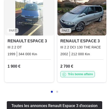
PART
PART
RENAULT ESPACE 3
RENAULT ESPACE 3
III 2.2 DT
III 2.2 DCI 130 THE RACE
1999
344 000 Km
Manuelle
Diesel
2002
212 000 Km
Manuelle
1 900 €
2 700 €
Très bonne affaire
Toutes les annonces Renault Espace 3 d'occasion