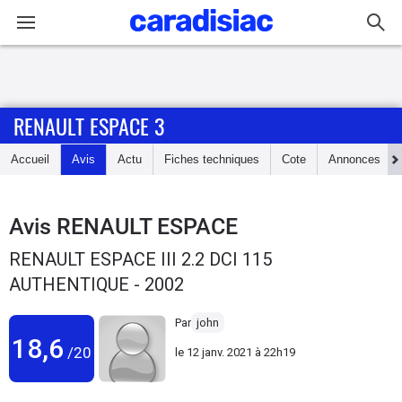
Connexion / Inscription
RENAULT ESPACE 3
Accueil
Accueil
Avis
Actu
Fiches techniques
Cote
Annonces
Actu
Essais
Avis
RENAULT ESPACE
RENAULT ESPACE III 2.2 DCI 115
Guide
AUTHENTIQUE - 2002
d'achat
Par
john
Electriques
18,6
/20
le
12 janv. 2021 à 22h19
Utilitaires