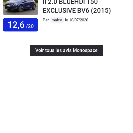
II 2.0 BLUEHDI 150
EXCLUSIVE BV6
(2015)
Par
maico
le 10/07/2026
12,6
/20
Voir tous les avis Monospace