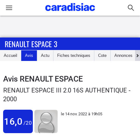
Connexion / Inscription
RENAULT ESPACE 3
Accueil
Accueil
Avis
Actu
Fiches techniques
Cote
Annonces
Actu
Essais
Avis
RENAULT ESPACE
RENAULT ESPACE III 2.0 16S AUTHENTIQUE -
Guide
2000
d'achat
le
14 nov. 2022 à 19h05
Electriques
16,0
/20
Utilitaires