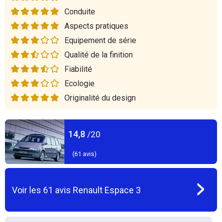
Conduite
Aspects pratiques
Equipement de série
Qualité de la finition
Fiabilité
Ecologie
Originalité du design
14,8
/20
(
61
avis)
Voir les
61
avis
Renault Espace 3