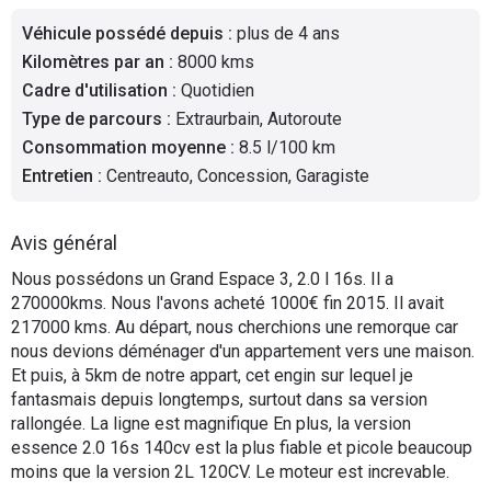
Flottes
Véhicule possédé depuis
:
plus de 4 ans
Auto
Kilomètres par an
:
8000 kms
Cadre d'utilisation
:
Quotidien
Services
Type de parcours
:
Extraurbain, Autoroute
Consommation moyenne
:
8.5 l/100 km
Forum
Entretien
:
Centreauto, Concession, Garagiste
Moto
Avis général
Marques
Nous possédons un Grand Espace 3, 2.0 l 16s. Il a
270000kms. Nous l'avons acheté 1000€ fin 2015. Il avait
217000 kms. Au départ, nous cherchions une remorque car
nous devions déménager d'un appartement vers une maison.
Et puis, à 5km de notre appart, cet engin sur lequel je
fantasmais depuis longtemps, surtout dans sa version
rallongée. La ligne est magnifique En plus, la version
essence 2.0 16s 140cv est la plus fiable et picole beaucoup
moins que la version 2L 120CV. Le moteur est increvable.