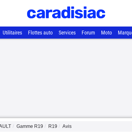
Utilitaires
Flottes auto
Services
Forum
Moto
Marqu
AULT
Gamme
R19
R19
Avis