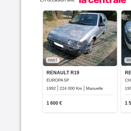
avec
PART
P
RENAULT R19
RE
EUROPA 5P
CH
1992
224 000 Km
Manuelle
Essence
19
1 600 €
1 