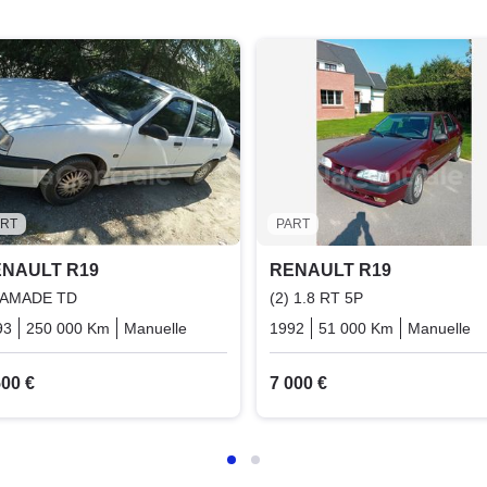
ART
PART
NAULT R19
RENAULT R19
AMADE TD
(2) 1.8 RT 5P
93
250 000 Km
Manuelle
Diesel
1992
51 000 Km
Manuelle
500 €
7 000 €