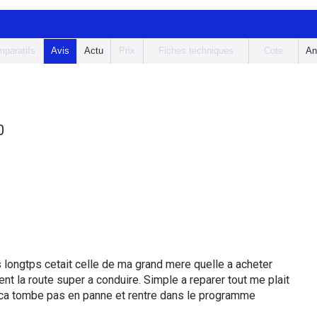
paratifs
Avis
Actu
Prix
Fiches techniques
Cote
An
0
s longtps cetait celle de ma grand mere quelle a acheter
ent la route super a conduire. Simple a reparer tout me plait
 ca tombe pas en panne et rentre dans le programme