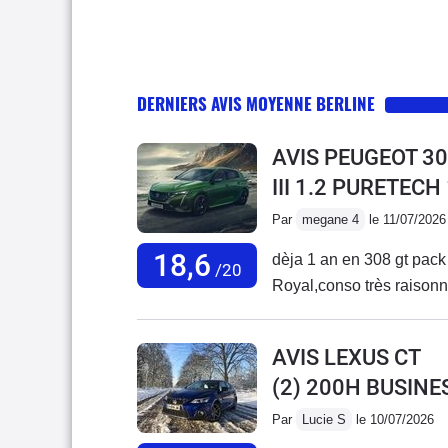
DERNIERS AVIS MOYENNE BERLINE
AVIS PEUGEOT 30
III 1.2 PURETECH
Par
megane 4
le 11/07/2026
18,6
dèja 1 an en 308 gt pack t
/20
Royal,conso très raisonnab
AVIS LEXUS CT
(2) 200H BUSINE
Par
Lucie S
le 10/07/2026