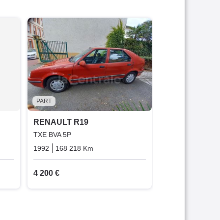
PART
RENAULT R19
(2) 1.4 RL 3P
1993
244 000 
800 €
PART
RENAULT R19
TXE BVA 5P
Essence
1992
168 218 Km
Automatique
Essence
4 200 €