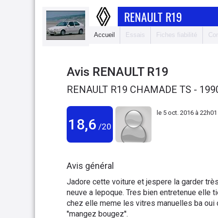
RENAULT R19
Accueil
Essais
Fiches fiabilité
Com
Avis
RENAULT R19
RENAULT R19 CHAMADE TS - 199
le
5 oct. 2016 à 22h01
18,6
/20
Avis général
Jadore cette voiture et jespere la garder trè
neuve a lepoque. Tres bien entretenue elle ti
chez elle meme les vitres manuelles ba oui
''mangez bougez''.