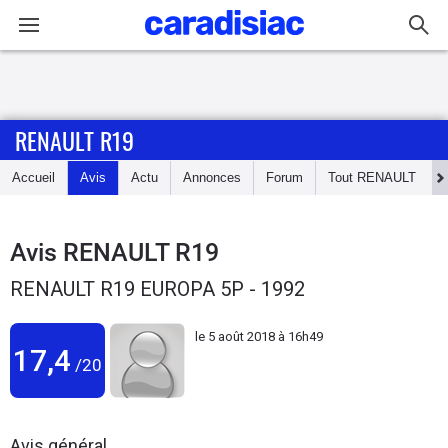
Connexion / Inscription
RENAULT R19
Accueil
Accueil
Avis
Actu
Annonces
Forum
Tout
RENAULT
Actu
Essais
Avis
RENAULT R19
RENAULT R19 EUROPA 5P - 1992
Guide
d'achat
le
5 août 2018 à 16h49
17,4
/20
Electriques
Utilitaires
Avis général