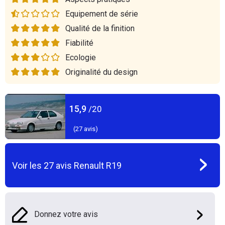
Equipement de série
Qualité de la finition
Fiabilité
Ecologie
Originalité du design
15,9
/20
(
27
avis)
Voir les
27
avis
Renault R19
Donnez votre avis