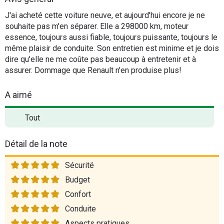
Flottes
J'ai acheté cette voiture neuve, et aujourd'hui encore je ne
Auto
souhaite pas m'en séparer. Elle a 298000 km, moteur
essence, toujours aussi fiable, toujours puissante, toujours le
même plaisir de conduite. Son entretien est minime et je dois
Services
dire qu'elle ne me coûte pas beaucoup à entretenir et à
assurer. Dommage que Renault n'en produise plus!
Forum
A aimé
Moto
Tout
Marques
Détail de la note
Sécurité
Budget
Confort
Conduite
Aspects pratiques