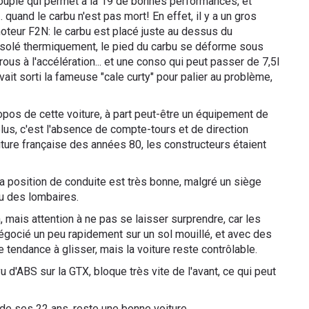
ouple qui permet à la 19 de bonnes performances, et
 quand le carbu n'est pas mort! En effet, il y a un gros
oteur F2N: le carbu est placé juste au dessus du
 isolé thermiquement, le pied du carbu se déforme sous
, trous à l'accélération... et une conso qui peut passer de 7,5l
ait sorti la fameuse "cale curty" pour palier au problème,
ropos de cette voiture, à part peut-être un équipement de
lus, c'est l'absence de compte-tours et de direction
ture française des années 80, les constructeurs étaient
la position de conduite est très bonne, malgré un siège
au des lombaires.
, mais attention à ne pas se laisser surprendre, car les
gocié un peu rapidement sur un sol mouillé, et avec des
e tendance à glisser, mais la voiture reste contrôlable.
u d'ABS sur la GTX, bloque très vite de l'avant, ce qui peut
de ses 22 ans, reste une bonne voiture.