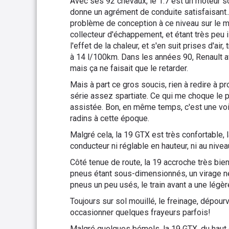
Avec ses 92 chevaux, le 1.7 est un moteur s
donne un agrément de conduite satisfaisant...
problème de conception à ce niveau sur le m
collecteur d'échappement, et étant très peu
l'effet de la chaleur, et s'en suit prises d'air
à 14 l/100km. Dans les années 90, Renault av
mais ça ne faisait que le retarder.
Mais à part ce gros soucis, rien à redire à p
série assez spartiate. Ce qui me choque le p
assistée. Bon, en même temps, c'est une voi
radins à cette époque.
Malgré cela, la 19 GTX est très confortable, 
conducteur ni réglable en hauteur, ni au nive
Côté tenue de route, la 19 accroche très bien
pneus étant sous-dimensionnés, un virage né
pneus un peu usés, le train avant a une légèr
Toujours sur sol mouillé, le freinage, dépourv
occasionner quelques frayeurs parfois!
Malgré quelques bémols, la 19 GTX, du haut 