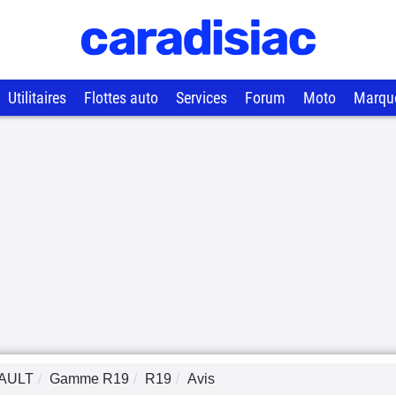
Utilitaires
Flottes auto
Services
Forum
Moto
Marqu
AULT
Gamme
R19
R19
Avis