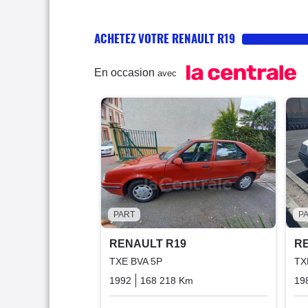
ACHETEZ VOTRE RENAULT R19
En occasion
avec
PART
P
RENAULT R19
R
TXE BVA 5P
TX
1992
168 218 Km
Automatique
Essence
19