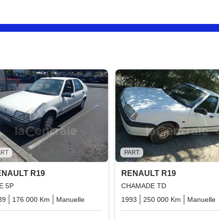
ART
PART
ENAULT R19
RENAULT R19
E 5P
CHAMADE TD
89
176 000 Km
Manuelle
Essence
1993
250 000 Km
Manuelle