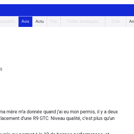
paratifs
Avis
Actu
Prix
Fiches techniques
Cote
An
15
ma mère m'a donnée quand j'ai eu mon permis, il y a deux
lacement d'une R9 GTC. Niveau qualité, c'est plus qu'un