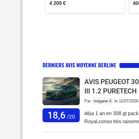
4 200 €
40
DERNIERS AVIS MOYENNE BERLINE
AVIS PEUGEOT 30
III 1.2 PURETECH
Par
megane 4
le 11/07/2026
18,6
dèja 1 an en 308 gt pack t
/20
Royal,conso très raisonnab