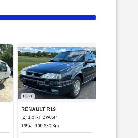
PART
RENAULT R1
(2) 1.8 RT 5P
1991
90 000 K
800 €
PART
RENAULT R19
(2) 1.8 RT BVA 5P
Diesel
1994
100 650 Km
Automatique
Essence