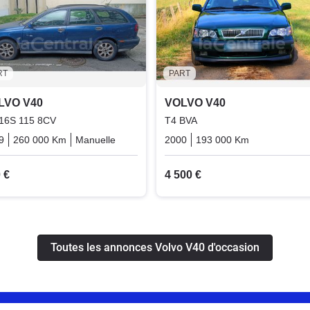
RT
PART
LVO V40
VOLVO V40
 16S 115 8CV
T4 BVA
9
260 000 Km
Manuelle
Essence
2000
193 000 Km
Automatiqu
 €
4 500 €
Toutes les annonces Volvo V40 d'occasion