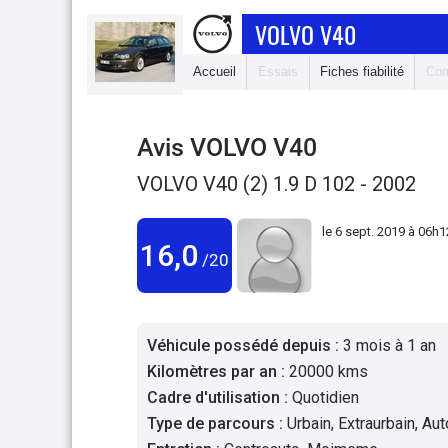
VOLVO V40
Accueil
Essais
Fiches fiabilité
Com
Avis
VOLVO V40
VOLVO V40 (2) 1.9 D 102 - 2002
le
6 sept. 2019 à 06h1
16,0
/20
Véhicule possédé depuis
:
3 mois à 1 an
Kilomètres par an
:
20000 kms
Cadre d'utilisation
:
Quotidien
Type de parcours
:
Urbain, Extraurbain, Au