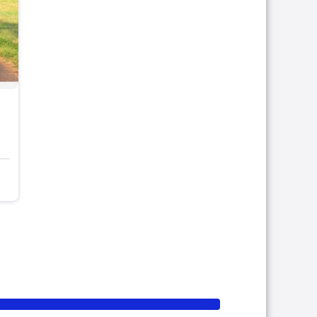
e
Essence