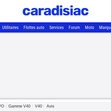
Utilitaires
Flottes auto
Services
Forum
Moto
Marqu
VO
Gamme
V40
V40
Avis