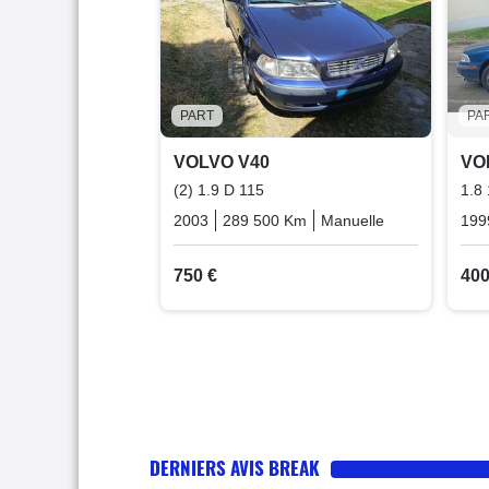
PART
PA
VOLVO V40
VO
(2) 1.9 D 115
1.8
2003
289 500 Km
Manuelle
Diesel
199
750 €
400
DERNIERS AVIS BREAK