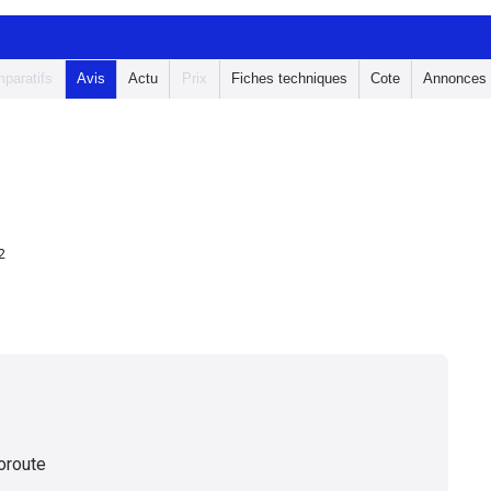
paratifs
Avis
Actu
Prix
Fiches techniques
Cote
Annonces
2
toroute